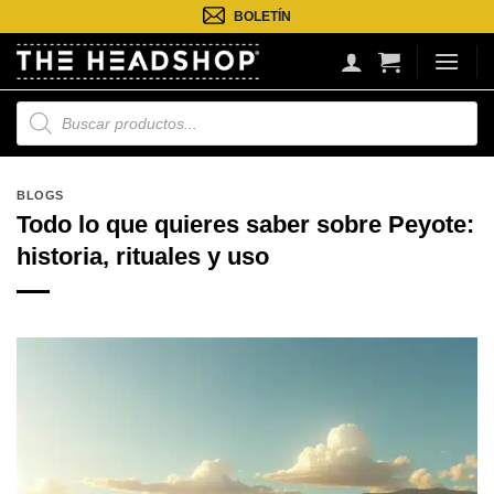
Saltar
BOLETÍN
al
contenido
Búsqueda
de
productos
BLOGS
Todo lo que quieres saber sobre Peyote:
historia, rituales y uso