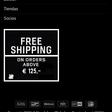
Tiendas
Socios
Transferencia
Bancontact
BitCoin
Eps
GiroPay
IDeal
bancaria