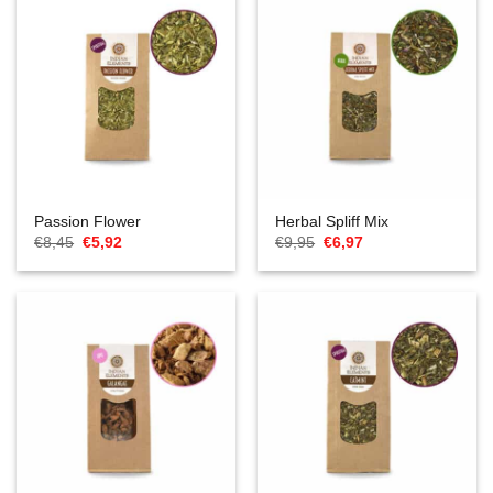
Passion Flower
Herbal Spliff Mix
El
El
El
El
€
8,45
€
5,92
€
9,95
€
6,97
precio
precio
precio
precio
original
actual
original
actual
era:
es:
era:
es:
€8,45.
€5,92.
€9,95.
€6,97.