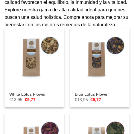
calidad favorecen el equilibrio, la inmunidad y la vitalidad.
Explore nuestra gama de alta calidad, ideal para quienes
buscan una salud holística. Compre ahora para mejorar su
bienestar con los mejores remedios de la naturaleza.
White Lotus Flower
Blue Lotus Flower
El
El
El
El
€
13,95
€
9,77
€
13,95
€
9,77
precio
precio
precio
precio
original
actual
original
actual
era:
es:
era:
es:
€13,95.
€9,77.
€13,95.
€9,77.