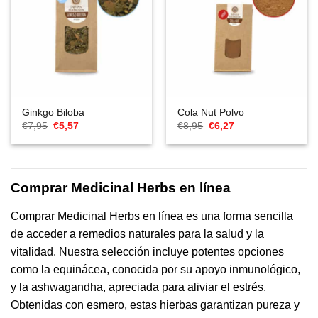
Ginkgo Biloba
Cola Nut Polvo
El
El
El
El
€
7,95
€
5,57
€
8,95
€
6,27
precio
precio
precio
precio
original
actual
original
actual
era:
es:
era:
es:
€7,95.
€5,57.
€8,95.
€6,27.
Comprar Medicinal Herbs en línea
Comprar Medicinal Herbs en línea es una forma sencilla
de acceder a remedios naturales para la salud y la
vitalidad. Nuestra selección incluye potentes opciones
como la equinácea, conocida por su apoyo inmunológico,
y la ashwagandha, apreciada para aliviar el estrés.
Obtenidas con esmero, estas hierbas garantizan pureza y