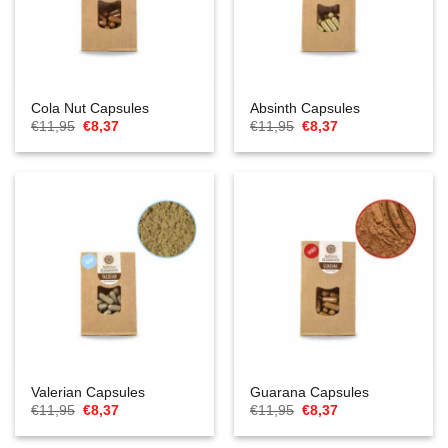
Cola Nut Capsules
Absinth Capsules
El
El
El
El
€
11,95
€
8,37
€
11,95
€
8,37
precio
precio
precio
precio
original
actual
original
actual
era:
es:
era:
es:
€11,95.
€8,37.
€11,95.
€8,37.
Valerian Capsules
Guarana Capsules
El
El
El
El
€
11,95
€
8,37
€
11,95
€
8,37
precio
precio
precio
precio
original
actual
original
actual