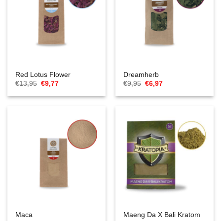
Red Lotus Flower
Dreamherb
El
El
El
El
€
13,95
€
9,77
€
9,95
€
6,97
precio
precio
precio
precio
original
actual
original
actual
era:
es:
era:
es:
€13,95.
€9,77.
€9,95.
€6,97.
Maca
Maeng Da X Bali Kratom