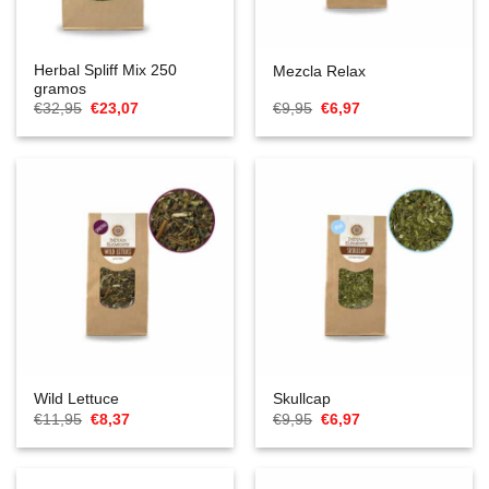
Herbal Spliff Mix 250
Mezcla Relax
gramos
El
El
El
El
€
32,95
€
23,07
€
9,95
€
6,97
precio
precio
precio
precio
original
actual
original
actual
era:
es:
era:
es:
€32,95.
€23,07.
€9,95.
€6,97.
Wild Lettuce
Skullcap
El
El
El
El
€
11,95
€
8,37
€
9,95
€
6,97
precio
precio
precio
precio
original
actual
original
actual
era:
es:
era:
es:
€11,95.
€8,37.
€9,95.
€6,97.