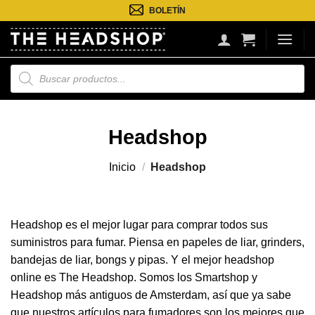
Saltar
BOLETÍN
al
contenido
Búsqueda
de
productos
Headshop
Inicio
/
Headshop
Headshop es el mejor lugar para comprar todos sus
suministros para fumar. Piensa en papeles de liar, grinders,
bandejas de liar, bongs y pipas. Y el mejor headshop
online es The Headshop. Somos los Smartshop y
Headshop más antiguos de Amsterdam, así que ya sabe
que nuestros artículos para fumadores son los mejores que