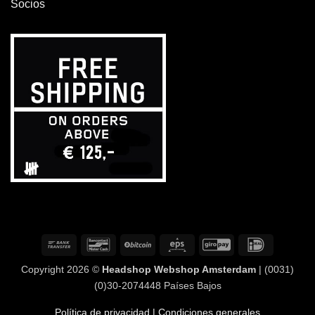
Socios
Transferencia
Bancontact
BitCoin
Eps
GiroPay
IDeal
bancaria
Copyright 2026 ©
Headshop Webshop Amsterdam
| (0031)
(0)30-2074448 Países Bajos
Política de privacidad
| Condiciones generales