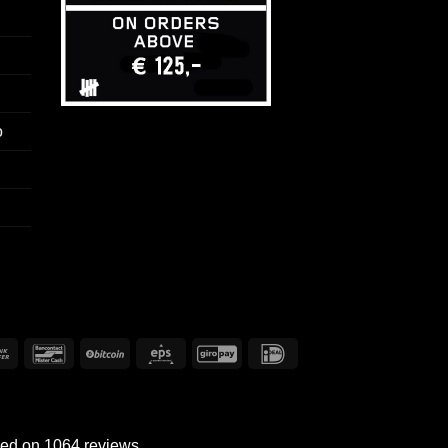
o
Transferencia
Bancontact
BitCoin
Eps
GiroPay
IDeal
bancaria
sed on 1064 reviews.