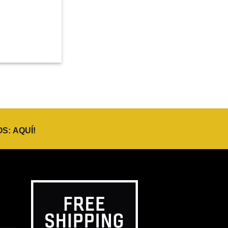
OS:
AQUÍ
!