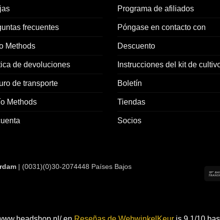
jas
Programa de afiliados
untas frecuentes
Póngase en contacto con
o Methods
Descuento
tica de devoluciones
Instrucciones del kit de cultiv
ro de transporte
Boletín
ío Methods
Tiendas
cuenta
Socios
rdam
| (0031)(0)30-2074448 Países Bajos
e www.headshop.nl/ en
Reseñas de WebwinkelKeur
is 9.1/10 ba