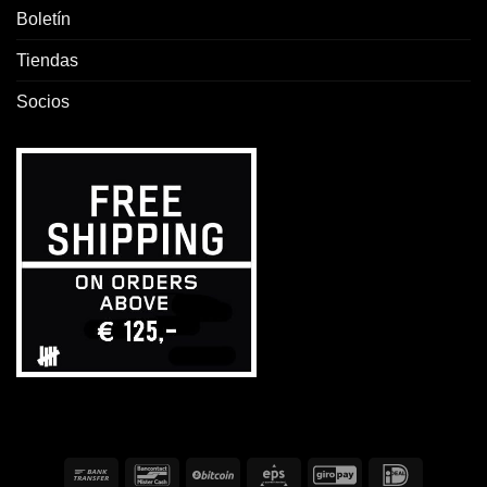
Boletín
Tiendas
Socios
Transferencia
Bancontact
BitCoin
Eps
GiroPay
IDeal