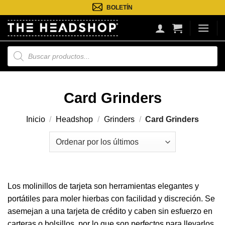
Saltar
BOLETÍN
al
contenido
Búsqueda
de
productos
Card Grinders
Inicio
/
Headshop
/
Grinders
/
Card Grinders
Los molinillos de tarjeta son herramientas elegantes y
portátiles para moler hierbas con facilidad y discreción. Se
asemejan a una tarjeta de crédito y caben sin esfuerzo en
carteras o bolsillos, por lo que son perfectos para llevarlos