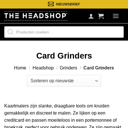
Ga
NIEUWSBRIEF
naar
inhoud
Producten
zoeken
Card Grinders
Home
/
Headshop
/
Grinders
/
Card Grinders
Kaartmalers zijn slanke, draagbare tools om kruiden
gemakkelijk en discreet te malen. Ze lijken op een
creditcard en passen moeiteloos in een portemonnee of
broekzak, perfect voor gebruik onderweg. Ze zijn gemaakt