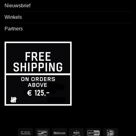
Nieuwsbrief
Winkels
Partners
Overschrijving
Bancontact
BitCoin
Eps
GiroPay
IDeal