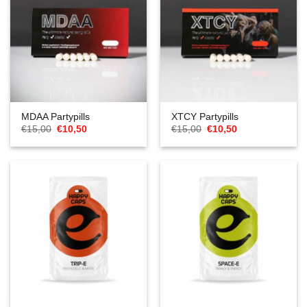
MDAA Partypills
XTCY Partypills
Oorspronkelijke
Huidige
Oorspronkelijke
Huidige
€
15,00
€
10,50
€
15,00
€
10,50
prijs
prijs
prijs
prijs
was:
is:
was:
is:
€15,00.
€10,50.
€15,00.
€10,50.