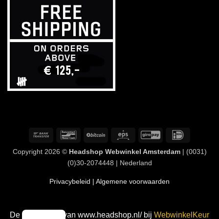
Overschrijving
Bancontact
BitCoin
Eps
GiroPay
IDeal
Copyright 2026 ©
Headshop Webwinkel Amsterdam
| (0031)
(0)30-2074448 | Nederland
Privacybeleid
| Algemene voorwaarden
De waardering van www.headshop.nl/ bij
WebwinkelKeur