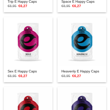
Trip E Happy Caps
Space E Happy Caps
Oorspronkelijke
Huidige
Oorspronkelijke
Huidige
€
8,95
€
6,27
€
8,95
€
6,27
prijs
prijs
prijs
prijs
was:
is:
was:
is:
€8,95.
€6,27.
€8,95.
€6,27.
Sex E Happy Caps
Heavenly E Happy Caps
Oorspronkelijke
Huidige
Oorspronkelijke
Huidige
€
8,95
€
6,27
€
8,95
€
6,27
prijs
prijs
prijs
prijs
was:
is:
was:
is:
€8,95.
€6,27.
€8,95.
€6,27.