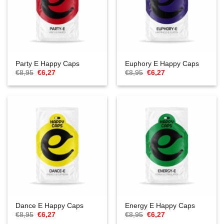
Party E Happy Caps
Euphory E Happy Caps
Oorspronkelijke
Huidige
Oorspronkelijke
Huidige
€
8,95
€
6,27
€
8,95
€
6,27
prijs
prijs
prijs
prijs
was:
is:
was:
is:
€8,95.
€6,27.
€8,95.
€6,27.
Dance E Happy Caps
Energy E Happy Caps
Oorspronkelijke
Huidige
Oorspronkelijke
Huidige
€
8,95
€
6,27
€
8,95
€
6,27
prijs
prijs
prijs
prijs