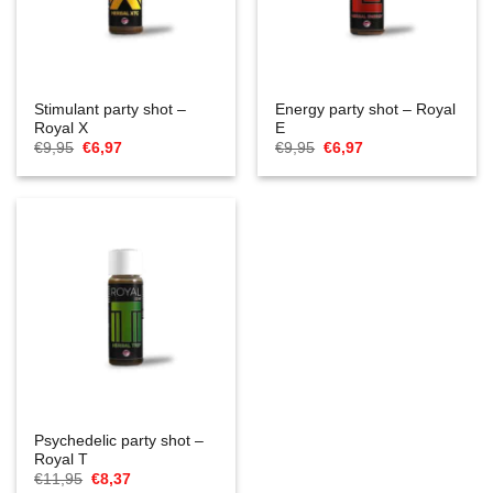
Stimulant party shot –
Energy party shot – Royal
Royal X
E
Oorspronkelijke
Huidige
Oorspronkelijke
Huidige
€
9,95
€
6,97
€
9,95
€
6,97
prijs
prijs
prijs
prijs
was:
is:
was:
is:
€9,95.
€6,97.
€9,95.
€6,97.
Psychedelic party shot –
Royal T
Oorspronkelijke
Huidige
€
11,95
€
8,37
prijs
prijs