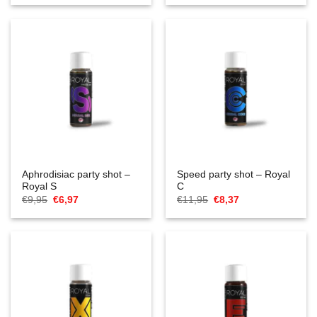
was:
is:
was:
is:
€8,95.
€6,27.
€8,95.
€6,27.
Aphrodisiac party shot –
Speed party shot – Royal
Royal S
C
Oorspronkelijke
Huidige
Oorspronkelijke
Huidige
€
9,95
€
6,97
€
11,95
€
8,37
prijs
prijs
prijs
prijs
was:
is:
was:
is:
€9,95.
€6,97.
€11,95.
€8,37.