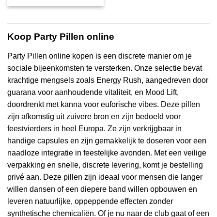
was:
is:
€11,95.
€8,37.
Koop Party Pillen online
Party Pillen online kopen is een discrete manier om je
sociale bijeenkomsten te versterken. Onze selectie bevat
krachtige mengsels zoals Energy Rush, aangedreven door
guarana voor aanhoudende vitaliteit, en Mood Lift,
doordrenkt met kanna voor euforische vibes. Deze pillen
zijn afkomstig uit zuivere bron en zijn bedoeld voor
feestvierders in heel Europa. Ze zijn verkrijgbaar in
handige capsules en zijn gemakkelijk te doseren voor een
naadloze integratie in feestelijke avonden. Met een veilige
verpakking en snelle, discrete levering, komt je bestelling
privé aan. Deze pillen zijn ideaal voor mensen die langer
willen dansen of een diepere band willen opbouwen en
leveren natuurlijke, oppeppende effecten zonder
synthetische chemicaliën. Of je nu naar de club gaat of een