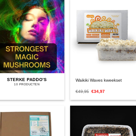
STERKE PADDO'S
Waikiki Waves kweekset
10 PRODUCTEN
Oorspronkelijke
Huidige
€
49,95
€
34,97
prijs
prijs
was:
is:
€49,95.
€34,97.