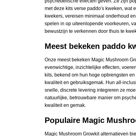
psychedelische effecten geven. Ze zijn pop
met deze kits verse paddo's kweken, wat 
kwekers, vereisen minimaal onderhoud en 
spelen in op uiteenlopende voorkeuren, van
bewustzijn te verkennen door thuis te kwe
Meest bekeken paddo k
Onze meest bekeken Magic Mushroom Growk
evenwichtige, inzichtelijke effecten, voere
kits, bekend om hun hoge opbrengsten en v
kwaliteit en gebruiksgemak. Hun all-inclus
snelle, discrete levering integreren ze m
natuurlijke, betrouwbare manier om psyche
kwaliteit en gemak.
Populaire Magic Mushro
Magic Mushroom Growkit alternatieven bie