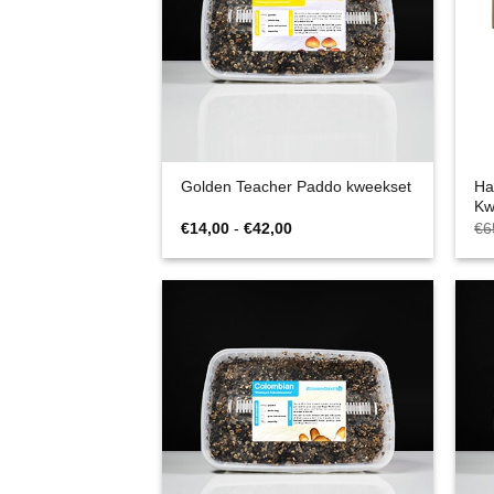
Ha
Golden Teacher Paddo kweekset
Kw
Prijsklasse:
€
14,00
-
€
42,00
€
6
€14,00
tot
€42,00