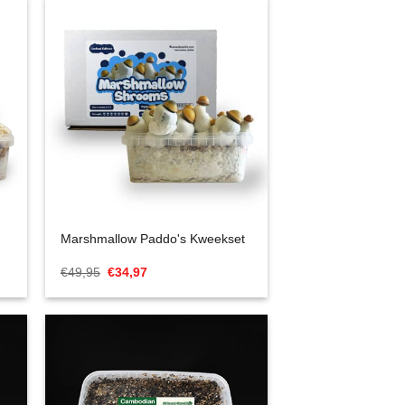
Marshmallow Paddo's Kweekset
Oorspronkelijke
Huidige
€
49,95
€
34,97
prijs
prijs
was:
is:
€49,95.
€34,97.