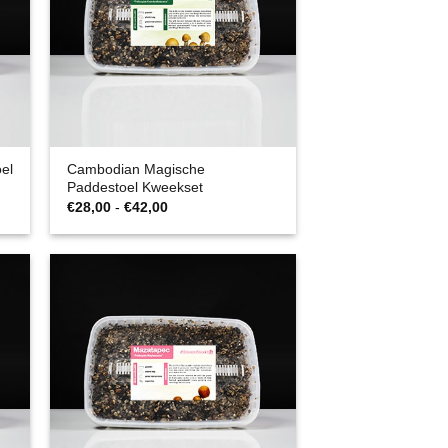
el
Cambodian Magische
Paddestoel Kweekset
Prijsklasse:
€
28,00
-
€
42,00
€28,00
tot
€42,00