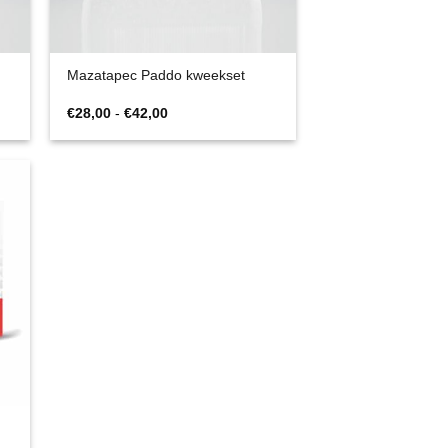
Mazatapec Paddo kweekset
Prijsklasse:
€
28,00
-
€
42,00
€28,00
tot
€42,00