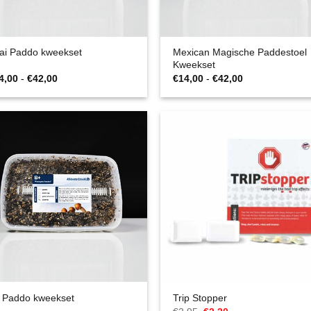
Mexican Magische Paddestoel
ai Paddo kweekset
Kweekset
Prijsklasse:
Prijsklasse:
4,00
-
€
42,00
€
14,00
-
€
42,00
€14,00
€14,00
tot
tot
€42,00
€42,00
 Paddo kweekset
Trip Stopper