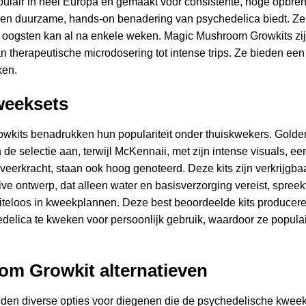
ulair in heel Europa en gemaakt voor consistente, hoge opbrengst
een duurzame, hands-on benadering van psychedelica biedt. Ze 
oogsten kan al na enkele weken. Magic Mushroom Growkits zijn 
 therapeutische microdosering tot intense trips. Ze bieden een
ken.
weeksets
its benadrukken hun populariteit onder thuiskwekers. Golde
n de selectie aan, terwijl McKennaii, met zijn intense visuals, ee
eerkracht, staan ook hoog genoteerd. Deze kits zijn verkrijgba
ive ontwerp, dat alleen water en basisverzorging vereist, spree
oeiteloos in kweekplannen. Deze best beoordeelde kits producer
delica te kweken voor persoonlijk gebruik, waardoor ze populair
om Growkit alternatieven
den diverse opties voor diegenen die de psychedelische kweek 