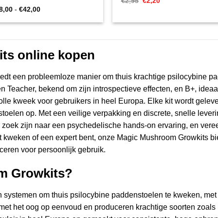
Oorspronkelijke
Huidige
€
2,95
€
2,20
prijs
prijs
Prijsklasse:
8,00
-
€
42,00
was:
is:
€28,00
€2,95.
€2,20.
tot
€42,00
ts online kopen
dt een probleemloze manier om thuis krachtige psilocybine p
en Teacher, bekend om zijn introspectieve effecten, en B+, idea
le kweek voor gebruikers in heel Europa. Elke kit wordt gelever
toelen op. Met een veilige verpakking en discrete, snelle leveri
op zoek zijn naar een psychedelische hands-on ervaring, en ve
met kweken of een expert bent, onze Magic Mushroom Growkits b
ceren voor persoonlijk gebruik.
m Growkits?
n systemen om thuis psilocybine paddenstoelen te kweken, met
 met het oog op eenvoud en produceren krachtige soorten zoal