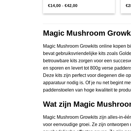
Prijsklasse:
€
14,00
-
€
42,00
€
2
€14,00
tot
€42,00
Magic Mushroom Growki
Magic Mushroom Growkits online kopen bie
bevat gebruiksvriendelijke kits zoals Gold
betrouwbare kits zorgen voor een succesvol
en sporen en levert tot 800g verse paddens
Deze kits zijn perfect voor diegenen die 
apparatuur nodig is. Of je nu net begint 
paddenstoelen van hoge kwaliteit te produ
Wat zijn Magic Mushroo
Magic Mushroom Growkits zijn alles-in-éé
voor eenvoudige groei. Ze zijn ontworpen