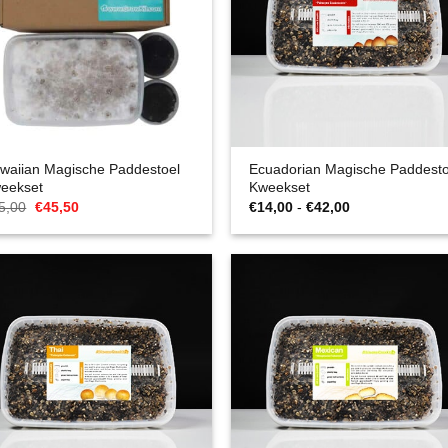
waiian Magische Paddestoel
Ecuadorian Magische Paddesto
eekset
Kweekset
Oorspronkelijke
Huidige
Prijsklasse:
5,00
€
45,50
€
14,00
-
€
42,00
prijs
prijs
€14,00
was:
is:
tot
€65,00.
€45,50.
€42,00