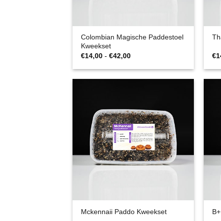
Colombian Magische Paddestoel
Th
Kweekset
Prijsklasse:
€
14,00
-
€
42,00
€
1
€14,00
tot
€42,00
Mckennaii Paddo Kweekset
B+