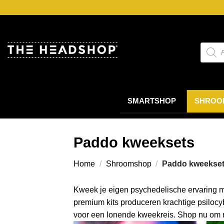
Ga
naar
inhoud
Produc
zoeke
SMARTSHOP
SHROO
Paddo kweeksets
Home
/
Shroomshop
/
Paddo kweekse
Kweek je eigen psychedelische ervaring 
premium kits produceren krachtige psilocy
voor een lonende kweekreis. Shop nu om 