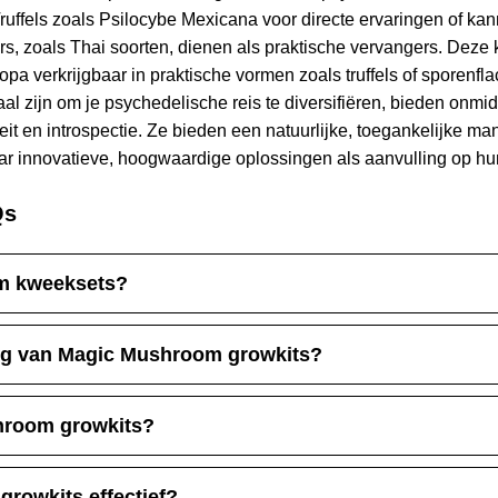
uffels zoals Psilocybe Mexicana voor directe ervaringen of kan
, zoals Thai soorten, dienen als praktische vervangers. Deze 
opa verkrijgbaar in praktische vormen zoals truffels of sporenfl
l zijn om je psychedelische reis te diversifiëren, bieden onmidd
 en introspectie. Ze bieden een natuurlijke, toegankelijke man
aar innovatieve, hoogwaardige oplossingen als aanvulling op hu
Qs
om kweeksets?
ing van Magic Mushroom growkits?
hroom growkits?
rowkits effectief?