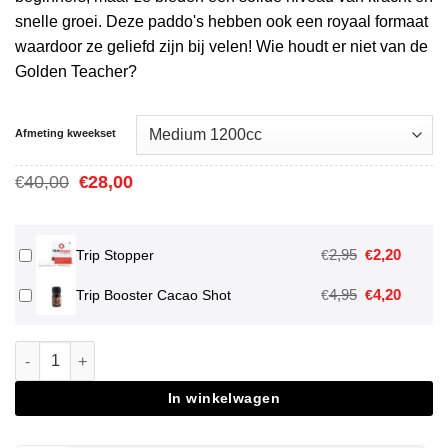
snelle groei. Deze paddo's hebben ook een royaal formaat
waardoor ze geliefd zijn bij velen! Wie houdt er niet van de
Golden Teacher?
Afmeting kweekset
Oorspronkelijke
Huidige
40,00
28,00
€
€
prijs
prijs
was:
is:
€40,00.
€28,00.
Oorspronkeli
Huidig
2,95
2,20
€
€
Trip Stopper
prijs
prijs
Oorspronkeli
Huidig
4,95
4,20
€
€
Trip Booster Cacao Shot
was:
is:
prijs
prijs
€2,95.
€2,20.
was:
is:
Golden Teacher Magic Mushroom Grow Kit aantal
€4,95.
€4,20.
In winkelwagen