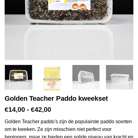
Golden Teacher Paddo kweekset
Prijsklasse:
14,00
-
42,00
€
€
€14,00
tot
Golden Teacher paddo's zijn de populairste paddo soorten
€42,00
om te kweken. Ze zijn misschien niet perfect voor
beginners, maar ze bieden een solide niveau van kracht en