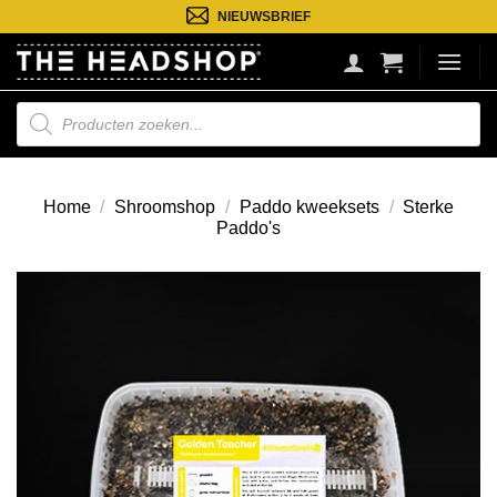
Ga
NIEUWSBRIEF
naar
inhoud
Producten
zoeken
Home
/
Shroomshop
/
Paddo kweeksets
/
Sterke
Paddo's