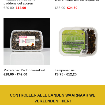
paddenstoel sporen
Oorspronkelijke
Huidige
Oorspronkelijke
Huidige
€
20,00
€
14,00
€
35,00
€
24,50
prijs
prijs
prijs
prijs
was:
is:
was:
is:
€20,00.
€14,00.
€35,00.
€24,50.
Mazatapec Paddo kweekset
Tampanensis
Prijsklasse:
Prijsklasse:
€
28,00
-
€
42,00
€
8,75
-
€
12,25
€28,00
€8,75
tot
tot
€42,00
€12,25
CONTROLEER ALLE LANDEN WAARNAAR WE
VERZENDEN:
HIER
!