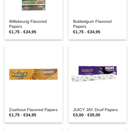
Willekeurig Flavored
Bubbelgum Flavored
Papers
Papers
Prijsklasse:
Prijsklasse:
€
1,75
-
€
34,95
€
1,75
-
€
34,95
€1,75
€1,75
tot
tot
€34,95
€34,95
Zoethout Flavored Papers
JUICY JAY, Druif Papers
Prijsklasse:
Prijsklasse:
€
1,75
-
€
34,95
€
3,00
-
€
35,00
€1,75
€3,00
tot
tot
€34,95
€35,00