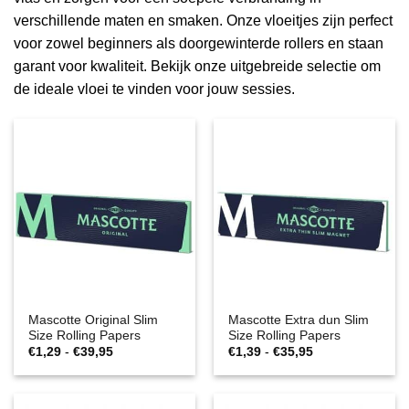
verschillende maten en smaken. Onze vloeitjes zijn perfect
voor zowel beginners als doorgewinterde rollers en staan
garant voor kwaliteit. Bekijk onze uitgebreide selectie om
de ideale vloei te vinden voor jouw sessies.
Mascotte Original Slim
Mascotte Extra dun Slim
Size Rolling Papers
Size Rolling Papers
Prijsklasse:
Prijsklasse:
€
1,29
-
€
39,95
€
1,39
-
€
35,95
€1,29
€1,39
tot
tot
€39,95
€35,95