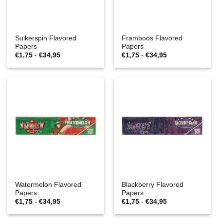
Suikerspin Flavored
Framboos Flavored
Papers
Papers
Prijsklasse:
Prijsklasse:
€
1,75
-
€
34,95
€
1,75
-
€
34,95
€1,75
€1,75
tot
tot
€34,95
€34,95
Watermelon Flavored
Blackberry Flavored
Papers
Papers
Prijsklasse:
Prijsklasse:
€
1,75
-
€
34,95
€
1,75
-
€
34,95
€1,75
€1,75
tot
tot