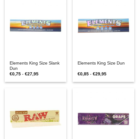
Elements King Size Slank
Elements King Size Dun
Dun
Prijsklasse:
Prijsklasse:
€
0,75
-
€
27,95
€
0,85
-
€
29,95
€0,75
€0,85
tot
tot
€27,95
€29,95