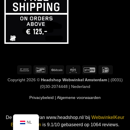
Overschrijving
Bancontact
BitCoin
Eps
GiroPay
IDeal
Copyright 2026 ©
Headshop Webwinkel Amsterdam
| (0031)
(0)30-2074448 | Nederland
Privacybeleid
| Algemene voorwaarden
De waardering van www.headshop.nl/ bij
WebwinkelKeur
NL
Beoordelingen
is 9.1/10 gebaseerd op 1064 reviews.