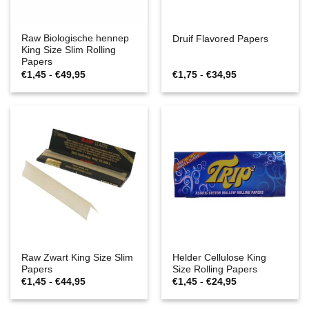
Raw Biologische hennep
Druif Flavored Papers
King Size Slim Rolling
Papers
Prijsklasse:
Prijsklasse:
€
1,45
-
€
49,95
€
1,75
-
€
34,95
€1,45
€1,75
tot
tot
€49,95
€34,95
Raw Zwart King Size Slim
Helder Cellulose King
Papers
Size Rolling Papers
Prijsklasse:
Prijsklasse:
€
1,45
-
€
44,95
€
1,45
-
€
24,95
€1,45
€1,45
tot
tot
€44,95
€24,95