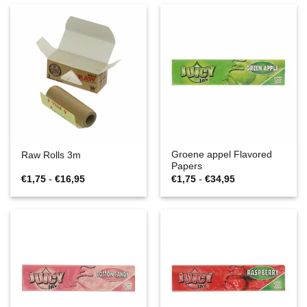
Groene appel Flavored
Raw Rolls 3m
Papers
Prijsklasse:
Prijsklasse:
€
1,75
-
€
16,95
€
1,75
-
€
34,95
€1,75
€1,75
tot
tot
€16,95
€34,95