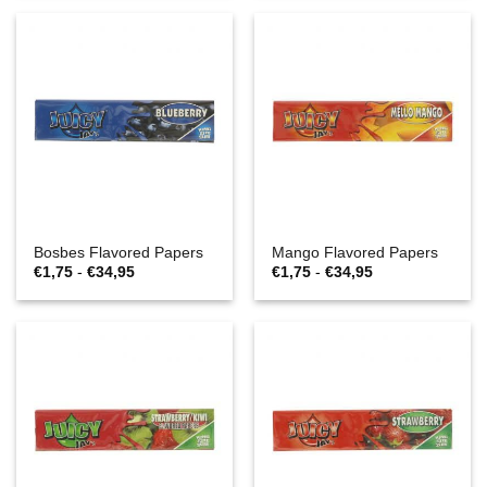
€34,95
€34,95
Bosbes Flavored Papers
Mango Flavored Papers
Prijsklasse:
Prijsklasse:
€
1,75
-
€
34,95
€
1,75
-
€
34,95
€1,75
€1,75
tot
tot
€34,95
€34,95