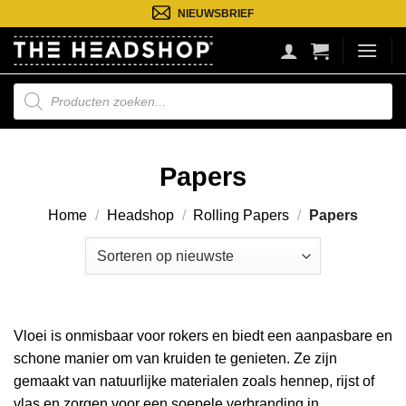
Ga
NIEUWSBRIEF
naar
inhoud
Producten
zoeken
Papers
Home
/
Headshop
/
Rolling Papers
/
Papers
Vloei is onmisbaar voor rokers en biedt een aanpasbare en
schone manier om van kruiden te genieten. Ze zijn
gemaakt van natuurlijke materialen zoals hennep, rijst of
vlas en zorgen voor een soepele verbranding in