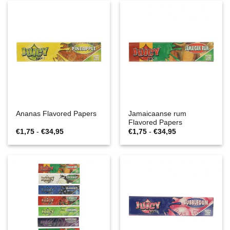
Jamaicaanse rum
Ananas Flavored Papers
Flavored Papers
Prijsklasse:
Prijsklasse:
€
1,75
-
€
34,95
€
1,75
-
€
34,95
€1,75
€1,75
tot
tot
€34,95
€34,95