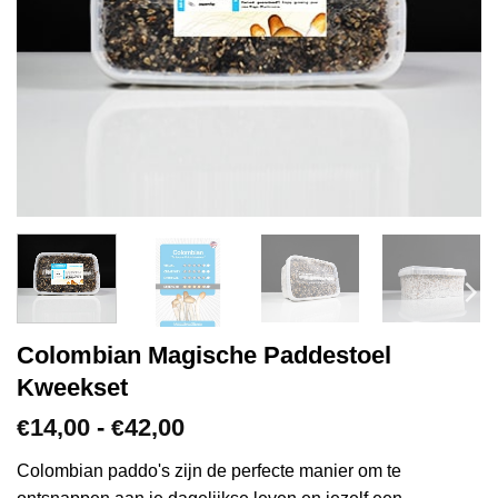
Colombian Magische Paddestoel
Kweekset
Prijsklasse:
14,00
-
42,00
€
€
€14,00
tot
Colombian paddo's zijn de perfecte manier om te