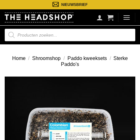
Ga
NIEUWSBRIEF
naar
inhoud
Producten
zoeken
Home
/
Shroomshop
/
Paddo kweeksets
/
Sterke
Paddo's