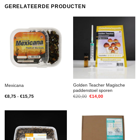
GERELATEERDE PRODUCTEN
Golden Teacher Magische
Mexicana
paddenstoel sporen
Prijsklasse:
Oorspronkelijke
Huidige
€
8,75
-
€
15,75
€
20,00
€
14,00
€8,75
prijs
prijs
tot
was:
is:
€15,75
€20,00.
€14,00.