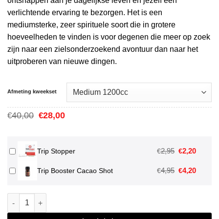
€42,00
ontsnappen aan je dagelijkse leven en jezelf een
verlichtende ervaring te bezorgen. Het is een
mediumsterke, zeer spirituele soort die in grotere
hoeveelheden te vinden is voor degenen die meer op zoek
zijn naar een zielsonderzoekend avontuur dan naar het
uitproberen van nieuwe dingen.
Afmeting kweekset
Oorspronkelijke
Huidige
40,00
28,00
€
€
prijs
prijs
was:
is:
€40,00.
€28,00.
Oorspronkeli
Huidig
2,95
2,20
€
€
Trip Stopper
prijs
prijs
Oorspronkeli
Huidig
4,95
4,20
€
€
Trip Booster Cacao Shot
was:
is:
prijs
prijs
€2,95.
€2,20.
was:
is:
Colombian Magic Mushroom Grow Kit aantal
€4,95.
€4,20.