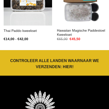
Hawaiian Magische Paddestoel
Thai Paddo kweekset
Kweekset
Prijsklasse:
Oorspronkelijke
Huidige
€
14,00
-
€
42,00
€
65,00
€
45,50
€14,00
prijs
prijs
tot
was:
is:
€42,00
€65,00.
€45,50.
CONTROLEER ALLE LANDEN WAARNAAR WE
VERZENDEN:
HIER
!