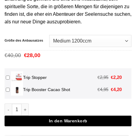
spirituelle Sorte, die in größeren Mengen für diejenigen zu
finden ist, die eher ein Abenteuer der Seelensuche suchen,
als nur neue Dinge auszuprobieren.
Größe des Anbausatzes
Ursprünglicher
Aktueller
40,00
28,00
€
€
Preis
Preis
war:
ist:
€40,00
€28,00.
Ursprünglich
Aktuell
2,95
2,20
€
€
Trip Stopper
Preis
Preis
Ursprünglich
Aktuell
4,95
4,20
€
€
Trip Booster Cacao Shot
war:
ist:
Preis
Preis
€2,95
€2,20.
war:
ist:
Colombian Magic Mushroom Grow Kit Menge
€4,95
€4,20.
In den Warenkorb