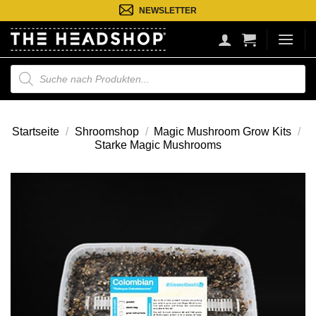
Zum
NEWSLETTER
Inhalt
springen
Suche
nach
Produkten
Startseite
/
Shroomshop
/
Magic Mushroom Grow Kits
/
Starke Magic Mushrooms