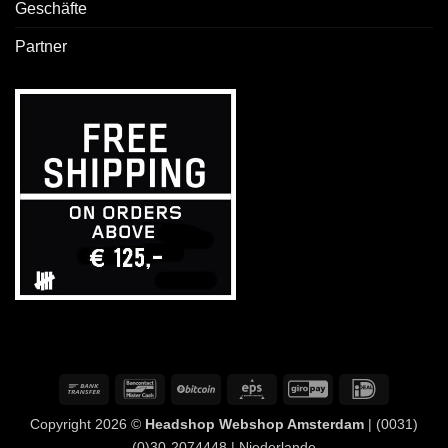
Geschäfte
Partner
Banküberweisung
Bancontact
BitCoin
Eps
GiroPay
IDeal
Copyright 2026 ©
Headshop Webshop Amsterdam
| (0031)
(0)30-2074448 | Niederlande