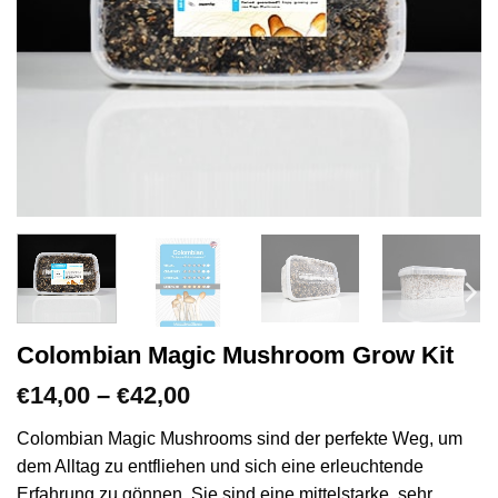
Colombian Magic Mushroom Grow Kit
Preisspanne:
14,00
–
42,00
€
€
€14,00
bis
Colombian Magic Mushrooms sind der perfekte Weg, um
€42,00
dem Alltag zu entfliehen und sich eine erleuchtende
Erfahrung zu gönnen. Sie sind eine mittelstarke, sehr