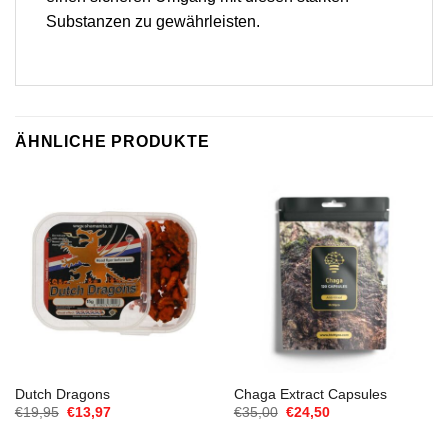
Substanzen zu gewährleisten.
ÄHNLICHE PRODUKTE
Dutch Dragons
Chaga Extract Capsules
Ursprünglicher
Aktueller
Ursprünglicher
Aktueller
€
19,95
€
13,97
€
35,00
€
24,50
Preis
Preis
Preis
Preis
war:
ist:
war:
ist: