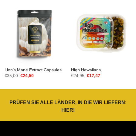
€19,95
€13,97.
€35,00
€24,50.
Lion’s Mane Extract Capsules
High Hawaiians
Ursprünglicher
Aktueller
Ursprünglicher
Aktueller
€
35,00
€
24,50
€
24,95
€
17,47
Preis
Preis
Preis
Preis
war:
ist:
war:
ist:
€35,00
€24,50.
€24,95
€17,47.
PRÜFEN SIE ALLE LÄNDER, IN DIE WIR LIEFERN:
HIER
!