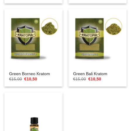
war:
ist:
war:
ist:
€15,00
€10,50.
€15,00
€10,50.
Green Borneo Kratom
Green Bali Kratom
Ursprünglicher
Aktueller
Ursprünglicher
Aktueller
€
15,00
€
10,50
€
15,00
€
10,50
Preis
Preis
Preis
Preis
war:
ist:
war:
ist:
€15,00
€10,50.
€15,00
€10,50.