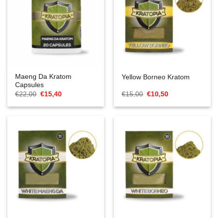
Maeng Da Kratom
Yellow Borneo Kratom
Capsules
Ursprünglicher
Aktueller
Ursprünglicher
Aktueller
€
22,00
€
15,40
€
15,00
€
10,50
Preis
Preis
Preis
Preis
war:
ist:
war:
ist:
€22,00
€15,40.
€15,00
€10,50.