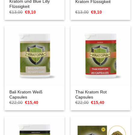
Kratom und Blue Lilly
Kratom Flüssigkeit
Flüssigkeit
Ursprünglicher
Aktueller
Ursprünglicher
Aktueller
€
13,00
€
9,10
€
13,00
€
9,10
Preis
Preis
Preis
Preis
war:
ist:
war:
ist:
€13,00
€9,10.
€13,00
€9,10.
Bali Kratom Weiß
Thai Kratom Rot
Capsules
Capsules
Ursprünglicher
Aktueller
Ursprünglicher
Aktueller
€
22,00
€
15,40
€
22,00
€
15,40
Preis
Preis
Preis
Preis
war:
ist:
war:
ist:
€22,00
€15,40.
€22,00
€15,40.