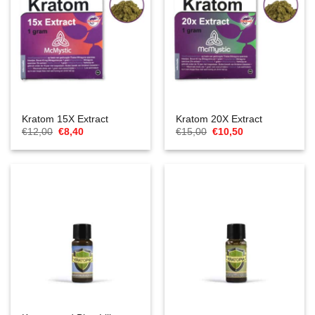
Kratom 15X Extract
Kratom 20X Extract
Ursprünglicher
Aktueller
Ursprünglicher
Aktueller
€
12,00
€
8,40
€
15,00
€
10,50
Preis
Preis
Preis
Preis
war:
ist:
war:
ist:
€12,00
€8,40.
€15,00
€10,50.