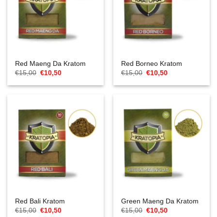
Red Maeng Da Kratom
Red Borneo Kratom
Ursprünglicher
Aktueller
Ursprünglicher
Aktueller
€
15,00
€
10,50
€
15,00
€
10,50
Preis
Preis
Preis
Preis
war:
ist:
war:
ist:
€15,00
€10,50.
€15,00
€10,50.
Red Bali Kratom
Green Maeng Da Kratom
Ursprünglicher
Aktueller
Ursprünglicher
Aktueller
€
15,00
€
10,50
€
15,00
€
10,50
Preis
Preis
Preis
Preis