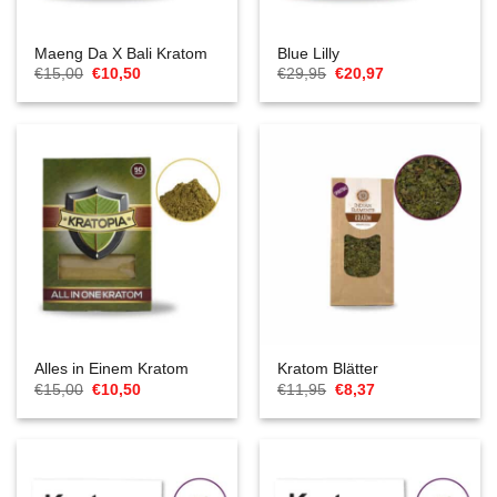
Maeng Da X Bali Kratom
Blue Lilly
Ursprünglicher
Aktueller
Ursprünglicher
Aktueller
€
15,00
€
10,50
€
29,95
€
20,97
Preis
Preis
Preis
Preis
war:
ist:
war:
ist:
€15,00
€10,50.
€29,95
€20,97.
Alles in Einem Kratom
Kratom Blätter
Ursprünglicher
Aktueller
Ursprünglicher
Aktueller
€
15,00
€
10,50
€
11,95
€
8,37
Preis
Preis
Preis
Preis
war:
ist:
war:
ist:
€15,00
€10,50.
€11,95
€8,37.