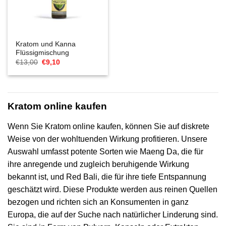
Kratom und Kanna
Flüssigmischung
Ursprünglicher
Aktueller
€
13,00
€
9,10
Preis
Preis
war:
ist:
€13,00
€9,10.
Kratom online kaufen
Wenn Sie Kratom online kaufen, können Sie auf diskrete
Weise von der wohltuenden Wirkung profitieren. Unsere
Auswahl umfasst potente Sorten wie Maeng Da, die für
ihre anregende und zugleich beruhigende Wirkung
bekannt ist, und Red Bali, die für ihre tiefe Entspannung
geschätzt wird. Diese Produkte werden aus reinen Quellen
bezogen und richten sich an Konsumenten in ganz
Europa, die auf der Suche nach natürlicher Linderung sind.