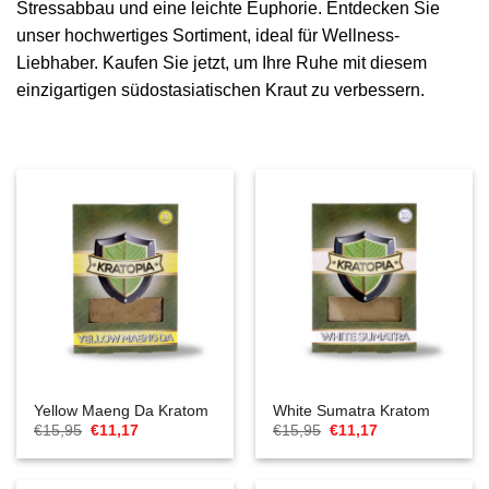
Stressabbau und eine leichte Euphorie. Entdecken Sie
unser hochwertiges Sortiment, ideal für Wellness-
Liebhaber. Kaufen Sie jetzt, um Ihre Ruhe mit diesem
einzigartigen südostasiatischen Kraut zu verbessern.
Yellow Maeng Da Kratom
White Sumatra Kratom
Ursprünglicher
Aktueller
Ursprünglicher
Aktueller
€
15,95
€
11,17
€
15,95
€
11,17
Preis
Preis
Preis
Preis
war:
ist:
war:
ist:
€15,95
€11,17.
€15,95
€11,17.