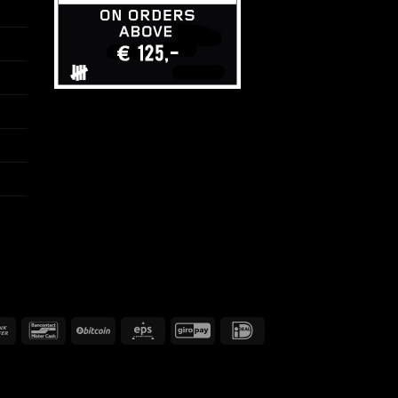
Banküberweisung
Bancontact
BitCoin
Eps
GiroPay
IDeal