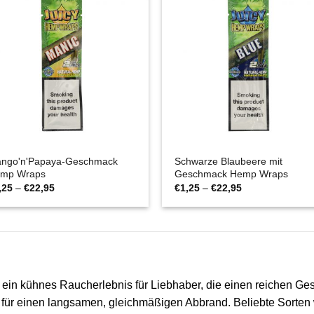
ngo'n'Papaya-Geschmack
Schwarze Blaubeere mit
mp Wraps
Geschmack Hemp Wraps
Preisspanne:
Preisspanne:
,25
–
€
22,95
€
1,25
–
€
22,95
€1,25
€1,25
bis
bis
€22,95
€22,95
tet ein kühnes Raucherlebnis für Liebhaber, die einen reichen
 für einen langsamen, gleichmäßigen Abbrand. Beliebte Sorten