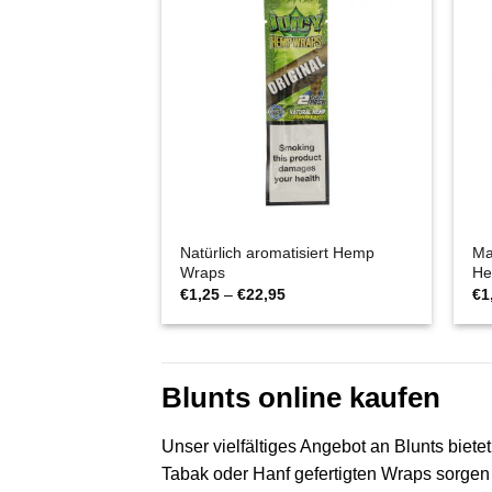
Natürlich aromatisiert Hemp
Ma
Wraps
He
Preisspanne:
€
1,25
–
€
22,95
€
1
€1,25
bis
€22,95
Blunts online kaufen
Unser vielfältiges Angebot an Blunts bie
Tabak oder Hanf gefertigten Wraps sorgen