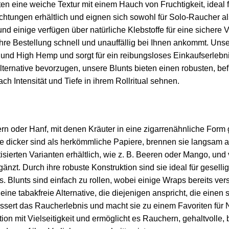
n eine weiche Textur mit einem Hauch von Fruchtigkeit, ideal 
ungen erhältlich und eignen sich sowohl für Solo-Raucher als
t, und einige verfügen über natürliche Klebstoffe für eine sichere
Ihre Bestellung schnell und unauffällig bei Ihnen ankommt. Unse
nd High Hemp und sorgt für ein reibungsloses Einkaufserlebni
ternative bevorzugen, unsere Blunts bieten einen robusten, b
nach Intensität und Tiefe in ihrem Rollritual sehnen.
rn oder Hanf, mit denen Kräuter in eine zigarrenähnliche Form g
ie dicker sind als herkömmliche Papiere, brennen sie langsam 
isierten Varianten erhältlich, wie z. B. Beeren oder Mango, und
nzt. Durch ihre robuste Konstruktion sind sie ideal für gesel
. Blunts sind einfach zu rollen, wobei einige Wraps bereits ve
 eine tabakfreie Alternative, die diejenigen anspricht, die ein
bessert das Raucherlebnis und macht sie zu einem Favoriten für N
n mit Vielseitigkeit und ermöglicht es Rauchern, gehaltvolle, b