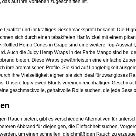
 das auf ihre Vorlieben zugeschnitten ist.
e Qualität und ihr kräftiges Geschmacksprofil bekannt. Die Hi
en sich durch einen tabakfreien Hanfwickel mit einem pikanten
Rollled Hemp Cones in Grape sind eine weitere Top-Auswahl, di
rd. Auch die Juicy Hemp Wraps in der Farbe Mango sind bei den
bbrand bieten. Diese Wraps gewährleisten eine einfache Zuber
 ihre aromatischen Profile. Sie sind auf Langlebigkeit ausgel
 Durch ihre Vielseitigkeit eignen sie sich ideal für zwangloses
nis. Unsere top-viewed Blunts vereinen reichhaltigen Geschmack
eine geschmackvolle, gehaltvolle Rolle suchen, die jede Session 
ven
gen Rauch bieten, gibt es verschiedene Alternativen für untersc
bereren Abbrand für diejenigen, die Einfachheit suchen. Vorgero
werden, um einen schnellen, gleichmäßigen Rauch zu erzeugen. 