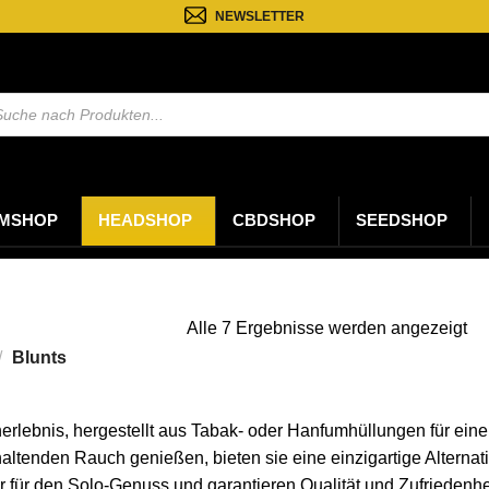
NEWSLETTER
ten
MSHOP
HEADSHOP
CBDSHOP
SEEDSHOP
Na
Alle 7 Ergebnisse werden angezeigt
ne
/
Blunts
sor
cherlebnis, hergestellt aus Tabak- oder Hanfumhüllungen für ein
haltenden Rauch genießen, bieten sie eine einzigartige Alternat
er für den Solo-Genuss und garantieren Qualität und Zufrieden