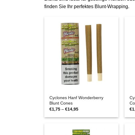
finden Sie Ihr perfektes Blunt-Wrapping.
Cyclones Hanf Wonderberry
Cy
Blunt Cones
Co
Preisspanne:
€
1,75
–
€
14,95
€
1
€1,75
bis
€14,95