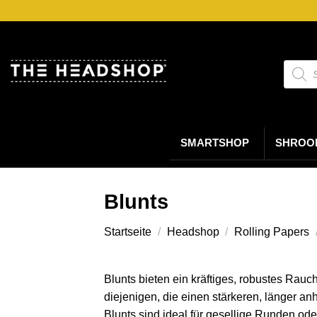
Zum
Inhalt
springen
Suche
nach
Produk
SMARTSHOP
SHROO
Blunts
Startseite
/
Headshop
/
Rolling Papers
Blunts bieten ein kräftiges, robustes Rau
diejenigen, die einen stärkeren, länger an
Blunts sind ideal für gesellige Runden od