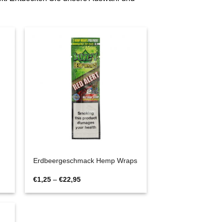
Erdbeergeschmack Hemp Wraps
Preisspanne:
€
1,25
–
€
22,95
€1,25
bis
€22,95