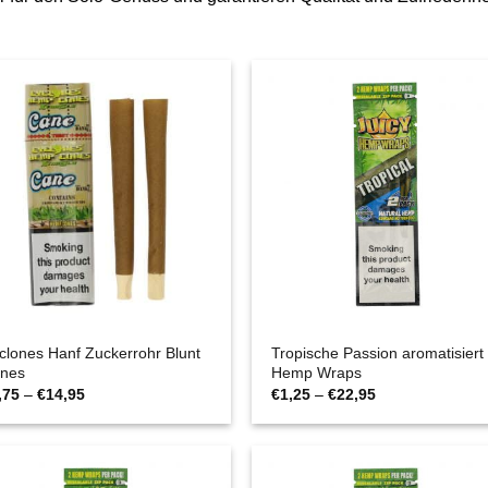
clones Hanf Zuckerrohr Blunt
Tropische Passion aromatisiert
nes
Hemp Wraps
Preisspanne:
Preisspanne:
,75
–
€
14,95
€
1,25
–
€
22,95
€1,75
€1,25
bis
bis
€14,95
€22,95