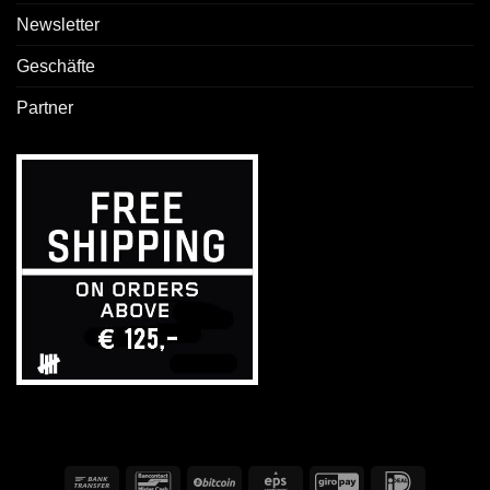
Newsletter
Geschäfte
Partner
Banküberweisung
Bancontact
BitCoin
Eps
GiroPay
IDeal