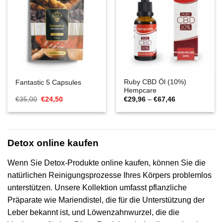
Ruby CBD Öl (10%)
Fantastic 5 Capsules
Hempcare
Ursprünglicher
Aktueller
Preisspanne:
€
35,00
€
24,50
€
29,96
–
€
67,46
Preis
Preis
€29,96
war:
ist:
bis
€35,00
€24,50.
€67,46
Detox online kaufen
Wenn Sie Detox-Produkte online kaufen, können Sie die
natürlichen Reinigungsprozesse Ihres Körpers problemlos
unterstützen. Unsere Kollektion umfasst pflanzliche
Präparate wie Mariendistel, die für die Unterstützung der
Leber bekannt ist, und Löwenzahnwurzel, die die