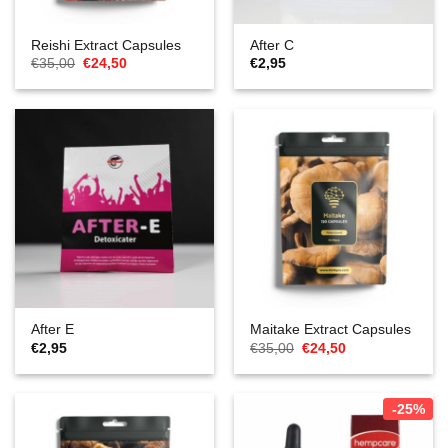
Reishi Extract Capsules
After C
Ursprünglicher
Aktueller
€
35,00
€
24,50
€
2,95
Preis
Preis
war:
ist:
€35,00
€24,50.
After E
Maitake Extract Capsules
Ursprünglicher
Aktueller
€
2,95
€
35,00
€
24,50
Preis
Preis
war:
ist:
€35,00
€24,50.
-25%