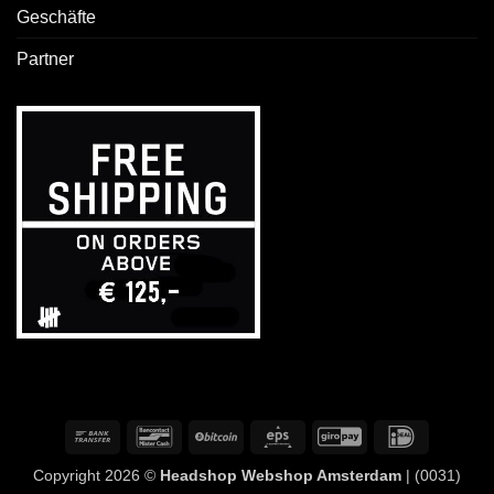
Geschäfte
Partner
Banküberweisung
Bancontact
BitCoin
Eps
GiroPay
IDeal
Copyright 2026 ©
Headshop Webshop Amsterdam
| (0031)