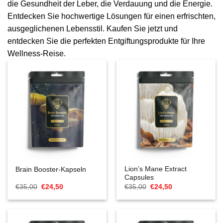
die Gesundheit der Leber, die Verdauung und die Energie.
Entdecken Sie hochwertige Lösungen für einen erfrischten,
ausgeglichenen Lebensstil. Kaufen Sie jetzt und
entdecken Sie die perfekten Entgiftungsprodukte für Ihre
Wellness-Reise.
Lion’s Mane Extract
Brain Booster-Kapseln
Capsules
Ursprünglicher
Aktueller
Ursprünglicher
Aktueller
€
35,00
€
24,50
€
35,00
€
24,50
Preis
Preis
Preis
Preis
war:
ist:
war:
ist:
€35,00
€24,50.
€35,00
€24,50.