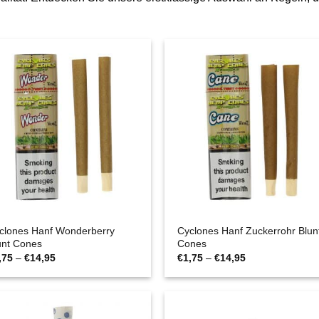
clones Hanf Wonderberry
Cyclones Hanf Zuckerrohr Blun
unt Cones
Cones
Preisspanne:
Preisspanne:
,75
–
€
14,95
€
1,75
–
€
14,95
€1,75
€1,75
bis
bis
€14,95
€14,95