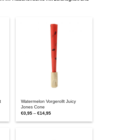
t
Watermelon Vorgerollt Juicy
Jones Cone
Preisspanne:
€
0,95
–
€
14,95
€0,95
bis
€14,95