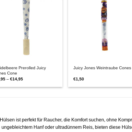
idelbeere Prerolled Juicy
Juicy Jones Weintraube Cones
nes Cone
Preisspanne:
,95
–
€
14,95
€
1,50
€0,95
bis
€14,95
n Hülsen ist perfekt für Raucher, die Komfort suchen, ohne Komp
wie ungebleichtem Hanf oder ultradünnem Reis, bieten diese Hü