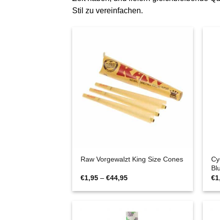
Stil zu vereinfachen.
Cy
Raw Vorgewalzt King Size Cones
Bl
Preisspanne:
€
1,95
–
€
44,95
€
1
€1,95
bis
€44,95