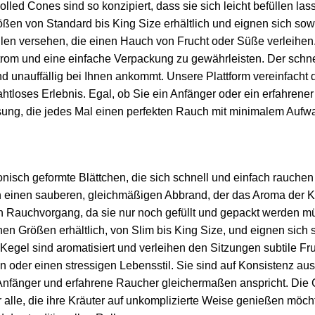
ed Cones sind so konzipiert, dass sie sich leicht befüllen lass
ßen von Standard bis King Size erhältlich und eignen sich sowo
en versehen, die einen Hauch von Frucht oder Süße verleihen. Je
trom und eine einfache Verpackung zu gewährleisten. Der schne
 und unauffällig bei Ihnen ankommt. Unsere Plattform vereinfac
htloses Erlebnis. Egal, ob Sie ein Anfänger oder ein erfahrener
sung, die jedes Mal einen perfekten Rauch mit minimalem Aufwan
onisch geformte Blättchen, die sich schnell und einfach rauche
n einen sauberen, gleichmäßigen Abbrand, der das Aroma der Kräu
en Rauchvorgang, da sie nur noch gefüllt und gepackt werden 
en Größen erhältlich, von Slim bis King Size, und eignen sich
gel sind aromatisiert und verleihen den Sitzungen subtile Fruch
n oder einen stressigen Lebensstil. Sie sind auf Konsistenz au
nfänger und erfahrene Raucher gleichermaßen anspricht. Die C
r alle, die ihre Kräuter auf unkomplizierte Weise genießen möc