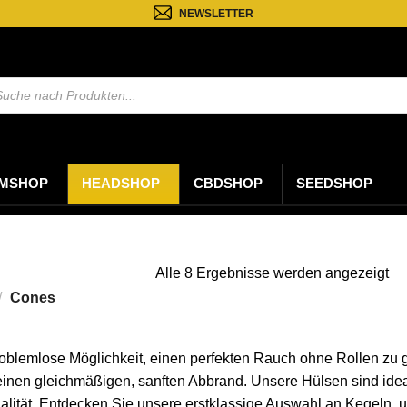
NEWSLETTER
ten
MSHOP
HEADSHOP
CBDSHOP
SEEDSHOP
Na
Alle 8 Ergebnisse werden angezeigt
ne
/
Cones
sor
roblemlose Möglichkeit, einen perfekten Rauch ohne Rollen zu
 einen gleichmäßigen, sanften Abbrand. Unsere Hülsen sind idea
ualität. Entdecken Sie unsere erstklassige Auswahl an Kegeln, u