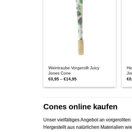
Weintraube Vorgerollt Juicy
He
Jones Cone
Jo
Preisspanne:
€
0,95
–
€
14,95
€
0
€0,95
bis
€14,95
Cones online kaufen
Unser vielfältiges Angebot an vorgerollte
Hergestellt aus natürlichen Materialien 