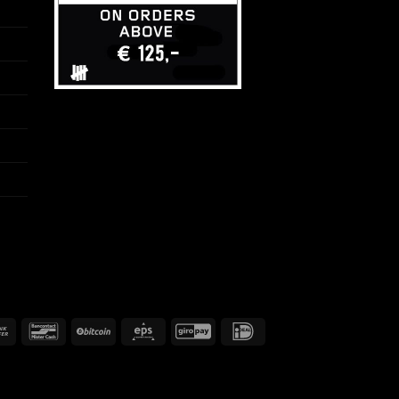
Banküberweisung
Bancontact
BitCoin
Eps
GiroPay
IDeal