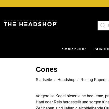
Zum
Inhalt
springen
Suche
nach
Produk
SMARTSHOP
SHROO
Cones
Startseite
/
Headshop
/
Rolling Papers
Vorgerollte Kegel bieten eine bequeme, p
Hanf oder Reis hergestellt und sorgen für
Zeit haben, und liefern gleichbleibende Q