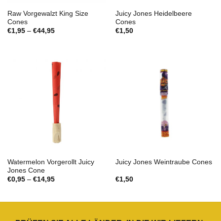
Raw Vorgewalzt King Size
Juicy Jones Heidelbeere
Cones
Cones
Preisspanne:
€
1,95
–
€
44,95
€
1,50
€1,95
bis
€44,95
Watermelon Vorgerollt Juicy
Juicy Jones Weintraube Cones
Jones Cone
Preisspanne:
€
0,95
–
€
14,95
€
1,50
€0,95
bis
€14,95