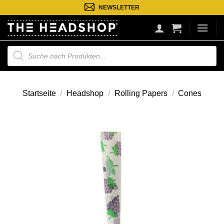
Zum
NEWSLETTER
Inhalt
springen
Suche
nach
Produkten
Startseite
/
Headshop
/
Rolling Papers
/
Cones