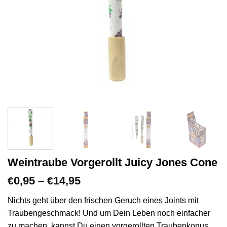
Weintraube Vorgerollt Juicy Jones Cone
Preisspanne:
0,95
–
14,95
€
€
€0,95
bis
Nichts geht über den frischen Geruch eines Joints mit
€14,95
Traubengeschmack! Und um Dein Leben noch einfacher
zu machen, kannst Du einen vorgerollten Traubenkonus