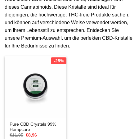
dieses Cannabinoids. Diese Kristalle sind ideal für
diejenigen, die hochwertige, THC-freie Produkte suchen,
und können auf verschiedene Weise verwendet werden,
um Ihrem Lebensstil zu entsprechen. Entdecken Sie
unsere Premium-Auswahl, um die perfekten CBD-Kristalle
für Ihre Bedürfnisse zu finden.
-25%
Pure CBD Crystals 99%
Hempcare
Ursprünglicher
Aktueller
€
11,95
€
8,96
Preis
Preis