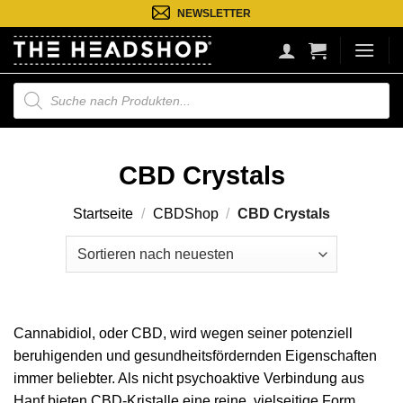
Zum
NEWSLETTER
Inhalt
springen
Suche
nach
Produkten
CBD Crystals
Startseite
/
CBDShop
/
CBD Crystals
Cannabidiol, oder CBD, wird wegen seiner potenziell
beruhigenden und gesundheitsfördernden Eigenschaften
immer beliebter. Als nicht psychoaktive Verbindung aus
Hanf bieten CBD-Kristalle eine reine, vielseitige Form