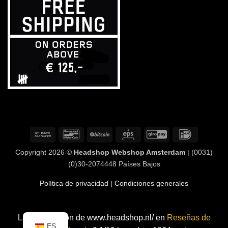
Transferencia
Bancontact
BitCoin
Eps
GiroPay
IDeal
bancaria
Copyright 2026 ©
Headshop Webshop Amsterdam
| (0031)
(0)30-2074448 Países Bajos
Política de privacidad
| Condiciones generales
La clasificación de www.headshop.nl/ en
Reseñas de
ES