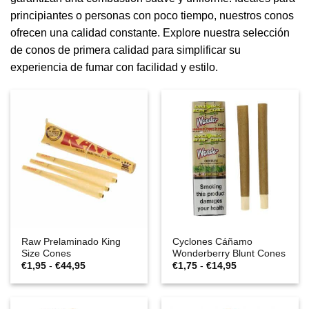
principiantes o personas con poco tiempo, nuestros conos
ofrecen una calidad constante. Explore nuestra selección
de conos de primera calidad para simplificar su
experiencia de fumar con facilidad y estilo.
Raw Prelaminado King
Cyclones Cáñamo
Size Cones
Wonderberry Blunt Cones
Rango
Rango
€
1,95
-
€
44,95
€
1,75
-
€
14,95
de
de
precios:
precios:
desde
desde
€1,95
€1,75