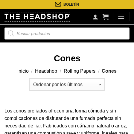
Saltar
BOLETÍN
al
contenido
Búsqueda
de
productos
Cones
Inicio
/
Headshop
/
Rolling Papers
/
Cones
Los conos preliados ofrecen una forma cómoda y sin
complicaciones de disfrutar de una fumada perfecta sin
necesidad de liar. Fabricados con cáñamo natural o arroz,
garantizan una combustión suave y uniforme. Ideales para