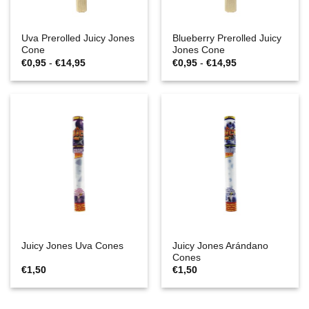
Uva Prerolled Juicy Jones
Blueberry Prerolled Juicy
Cone
Jones Cone
Rango
Rango
€
0,95
-
€
14,95
€
0,95
-
€
14,95
de
de
precios:
precios:
desde
desde
€0,95
€0,95
hasta
hasta
€14,95
€14,95
Juicy Jones Arándano
Juicy Jones Uva Cones
Cones
€
1,50
€
1,50