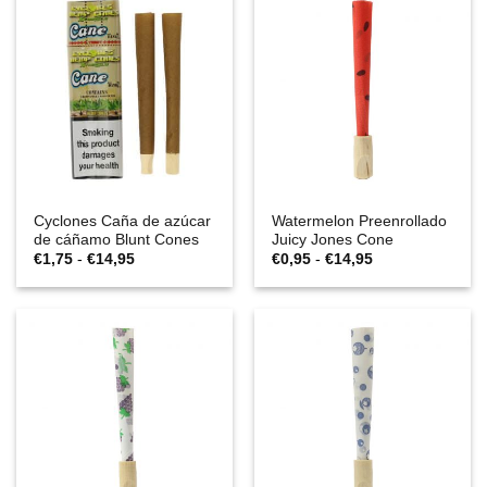
hasta
hasta
€44,95
€14,95
Cyclones Caña de azúcar
Watermelon Preenrollado
de cáñamo Blunt Cones
Juicy Jones Cone
Rango
Rango
€
1,75
-
€
14,95
€
0,95
-
€
14,95
de
de
precios:
precios:
desde
desde
€1,75
€0,95
hasta
hasta
€14,95
€14,95