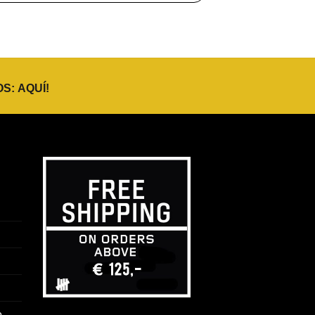
OS:
AQUÍ
!
o