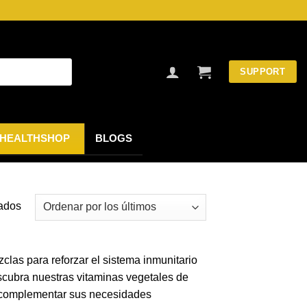
SUPPORT
HEALTHSHOP
BLOGS
Ordenado
tados
por
los
últimos
clas para reforzar el sistema inmunitario
escubra nuestras vitaminas vegetales de
ra complementar sus necesidades