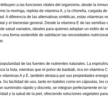
ntribuyen a las funciones vitales del organismo, desde la inmun
o la moringa, repleta de vitamina A, y la chlorella, cargada d
d. A diferencia de las alternativas sintéticas, estas vitaminas 
ntal y el bienestar general. Desde la vitamina E de las semillas
de salud variados, ideales para quienes adoptan un estilo de vi
n una forma sostenible de satisfacer las necesidades nutricion
te.
opularidad de las fuentes de nutrientes naturales. La espirulin
za la lista, mientras que el polvo de baobab, rico en vitamina C
 de vitaminas A y E, también destaca por sus propiedades energi
a. Su facilidad de uso, tanto en batidos como en cápsulas, los c
suministro rápido y discreto, se integran perfectamente en la 
lidad y la salud de la piel, ofreciendo soluciones vegetales pa