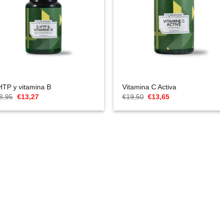
HTP y vitamina B
Vitamina C Activa
El
El
El
El
8,95
€
13,27
€
19,50
€
13,65
precio
precio
precio
precio
original
actual
original
actual
era:
es:
era:
es:
€18,95.
€13,27.
€19,50.
€13,65.