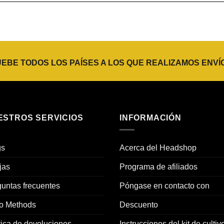
BE TODOS LOS PAÍSES A LOS QUE REALIZAMOS ENVÍ
ESTROS SERVICIOS
INFORMACIÓN
gs
Acerca del Headshop
jas
Programa de afiliados
untas frecuentes
Póngase en contacto con
o Methods
Descuento
tica de devoluciones
Instrucciones del kit de cultiv