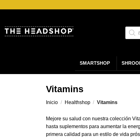
Saltar
al
contenido
Búsqu
de
produc
SMARTSHOP
SHROO
Vitamins
Inicio
/
Healthshop
/
Vitamins
Mejore su salud con nuestra colección Vita
hasta suplementos para aumentar la energía
primera calidad para un estilo de vida p