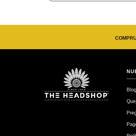
COMPRUE
NU
Blo
Que
Preg
Pag
Polí