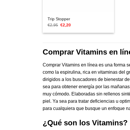
Trip Stopper
El
El
€
2,95
€
2,20
precio
precio
original
actual
era:
es:
€2,95.
€2,20.
Comprar Vitamins en lín
Comprar Vitamins en línea es una forma sen
como la espirulina, rica en vitaminas del 
dirigidos a los buscadores de bienestar de
sea para obtener energía por las mañanas 
muy cómodo. Elaboradas sin rellenos sinté
piel. Ya sea para tratar deficiencias u opt
para cualquiera que busque un enfoque natu
¿Qué son los Vitamins?