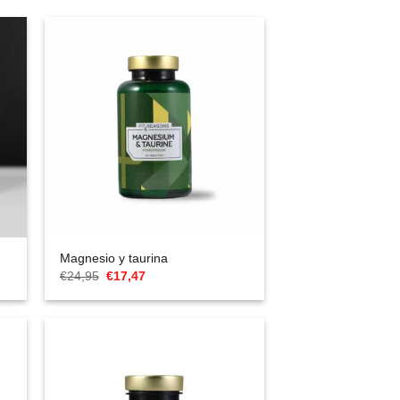
Magnesio y taurina
El
El
€
24,95
€
17,47
precio
precio
original
actual
era:
es:
€24,95.
€17,47.