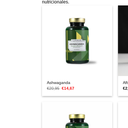
nutricionales.
Ashwaganda
Af
El
El
€
20,95
€
14,67
€
2
precio
precio
original
actual
era:
es:
€20,95.
€14,67.