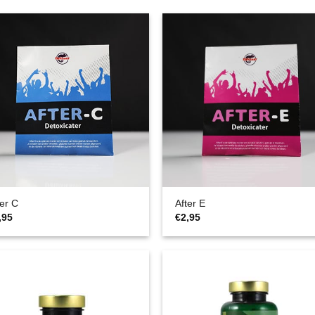
ter C
After E
,95
€
2,95