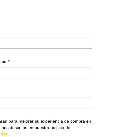
orio
Obligatorio
nico
*
zarán para mejorar su experiencia de compra en
fines descritos en nuestra política de
cidad
.