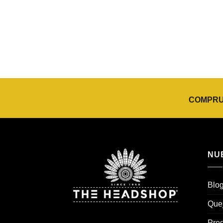
COMPRUE
NU
Blo
Que
Preg