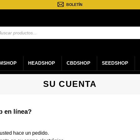
BOLETÍN
eda
tos
MSHOP
HEADSHOP
CBDSHOP
SEEDSHOP
SU CUENTA
p en línea?
usted hace un pedido.