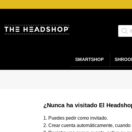
Saltar
al
contenido
Búsqu
de
produc
SMARTSHOP
SHROO
¿Nunca ha visitado El Headsho
1. Puedes pedir como invitado.
2. Crear cuenta automáticamente, cuando 