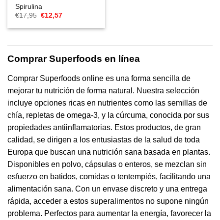
Spirulina
El
El
€
17,95
€
12,57
precio
precio
original
actual
era:
es:
€17,95.
€12,57.
Comprar Superfoods en línea
Comprar Superfoods online es una forma sencilla de
mejorar tu nutrición de forma natural. Nuestra selección
incluye opciones ricas en nutrientes como las semillas de
chía, repletas de omega-3, y la cúrcuma, conocida por sus
propiedades antiinflamatorias. Estos productos, de gran
calidad, se dirigen a los entusiastas de la salud de toda
Europa que buscan una nutrición sana basada en plantas.
Disponibles en polvo, cápsulas o enteros, se mezclan sin
esfuerzo en batidos, comidas o tentempiés, facilitando una
alimentación sana. Con un envase discreto y una entrega
rápida, acceder a estos superalimentos no supone ningún
problema. Perfectos para aumentar la energía, favorecer la