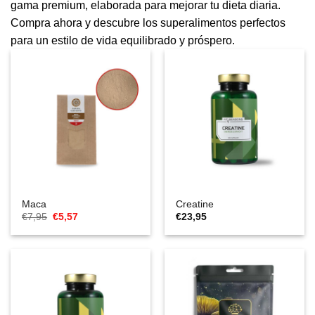
gama premium, elaborada para mejorar tu dieta diaria.
Compra ahora y descubre los superalimentos perfectos
para un estilo de vida equilibrado y próspero.
Maca
Creatine
El
El
€
7,95
€
5,57
€
23,95
precio
precio
original
actual
era:
es:
€7,95.
€5,57.