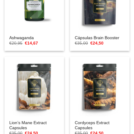
Ashwaganda
Cápsulas Brain Booster
El
El
El
El
€
20,95
€
14,67
€
35,00
€
24,50
precio
precio
precio
precio
original
actual
original
actual
era:
es:
era:
es:
€20,95.
€14,67.
€35,00.
€24,50.
Lion’s Mane Extract
Cordyceps Extract
Capsules
Capsules
El
El
El
El
€
35,00
€
24,50
€
35,00
€
24,50