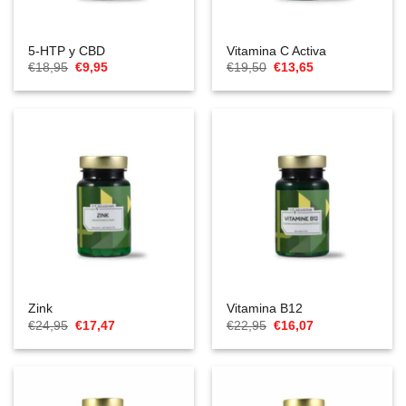
5-HTP y CBD
Vitamina C Activa
El
El
El
El
€
18,95
€
9,95
€
19,50
€
13,65
precio
precio
precio
precio
original
actual
original
actual
era:
es:
era:
es:
€18,95.
€9,95.
€19,50.
€13,65.
Zink
Vitamina B12
El
El
El
El
€
24,95
€
17,47
€
22,95
€
16,07
precio
precio
precio
precio
original
actual
original
actual
era:
es:
era:
es:
€24,95.
€17,47.
€22,95.
€16,07.