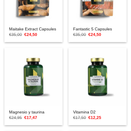
Maitake Extract Capsules
Fantastic 5 Capsules
El
El
El
El
€
35,00
€
24,50
€
35,00
€
24,50
precio
precio
precio
precio
original
actual
original
actual
era:
es:
era:
es:
€35,00.
€24,50.
€35,00.
€24,50.
Magnesio y taurina
Vitamina D2
El
El
El
El
€
24,95
€
17,47
€
17,50
€
12,25
precio
precio
precio
precio
original
actual
original
actual
era:
es:
era:
es: