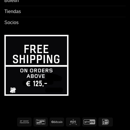
Boletín
Tiendas
Socios
Transferencia
Bancontact
BitCoin
Eps
GiroPay
IDeal
bancaria