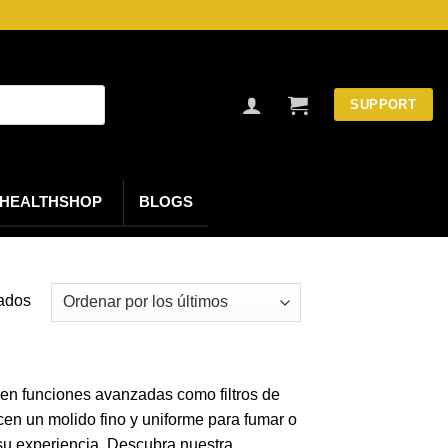
SUPPORT
HEALTHSHOP
BLOGS
Ordenado
tados
por
los
últimos
ecen funciones avanzadas como filtros de
en un molido fino y uniforme para fumar o
 su experiencia. Descubra nuestra