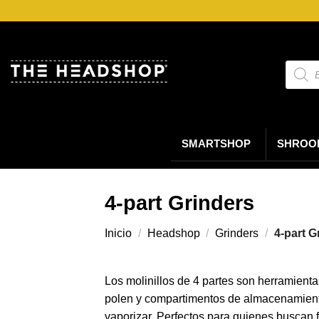
Saltar
al
contenido
Búsqu
de
produc
SMARTSHOP
SHROO
4-part Grinders
Inicio
/
Headshop
/
Grinders
/
4-part G
Los molinillos de 4 partes son herramienta
polen y compartimentos de almacenamiento
vaporizar. Perfectos para quienes buscan 