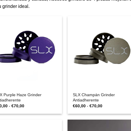
 grinder ideal.
X Purple Haze Grinder
SLX Champán Grinder
tiadherente
Antiadherente
Rango
Rango
0,00
-
€
70,00
€
60,00
-
€
70,00
de
de
precios:
precios:
desde
desde
€60,00
€60,00
hasta
hasta
€70,00
€70,00