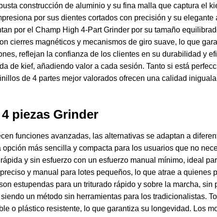
usta construcción de aluminio y su fina malla que captura el kief
mpresiona por sus dientes cortados con precisión y su elegante
tan por el Champ High 4-Part Grinder por su tamaño equilibrado
 con cierres magnéticos y mecanismos de giro suave, lo que gara
es, reflejan la confianza de los clientes en su durabilidad y e
a de kief, añadiendo valor a cada sesión. Tanto si está perfe
inillos de 4 partes mejor valorados ofrecen una calidad inigual
 4 piezas Grinder
recen funciones avanzadas, las alternativas se adaptan a difere
a opción más sencilla y compacta para los usuarios que no nece
a rápida y sin esfuerzo con un esfuerzo manual mínimo, ideal p
l preciso y manual para lotes pequeños, lo que atrae a quienes 
s, son estupendas para un triturado rápido y sobre la marcha, 
iendo un método sin herramientas para los tradicionalistas. Tod
le o plástico resistente, lo que garantiza su longevidad. Los m