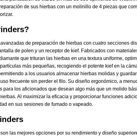
reparación de sus hierbas con un molinillo de 4 piezas que comb
orizar.
rinders?
 avanzadas de preparación de hierbas con cuatro secciones dis
alla de polen y un receptor de kief. Fabricados con materiales
diamante que trituran las hierbas en una textura uniforme, opti
 partículas más pequeñas, recogiendo el potente kief en la cámar
, permitiendo a los usuarios almacenar hierbas molidas y guarda
n uso frecuente sin perder el filo. Su diseño ergonómico, a me
s para los aficionados que desean algo más que un molido básic
ierbas. Al maximizar la eficacia y proporcionar funciones adici
idad en sus sesiones de fumado o vapeado.
rinders
 son las mejores opciones por su rendimiento y diseño superiore