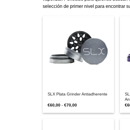
selección de primer nivel para encontrar su
SL
SLX Plata Grinder Antiadherente
An
Rango
€
60,00
-
€
70,00
€
6
de
precios:
desde
€60,00
hasta
€70,00