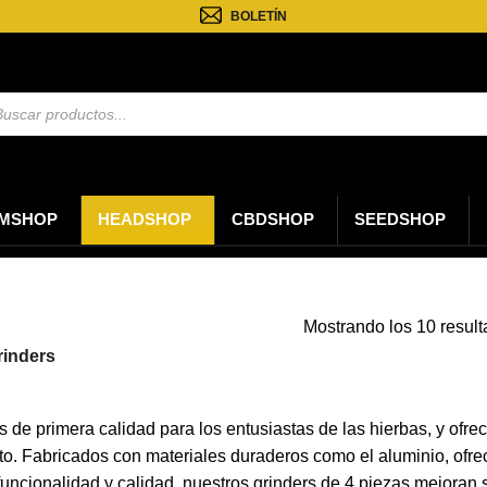
BOLETÍN
eda
tos
MSHOP
HEADSHOP
CBDSHOP
SEEDSHOP
Mostrando los 10 resul
rinders
s de primera calidad para los entusiastas de las hierbas, y ofr
. Fabricados con materiales duraderos como el aluminio, ofrec
funcionalidad y calidad, nuestros grinders de 4 piezas mejoran