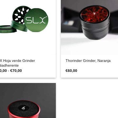
X Hoja verde Grinder
Thorinder Grinder, Naranja
tiadherente
Rango
0,00
-
€
70,00
€
60,00
de
precios:
desde
€60,00
hasta
€70,00