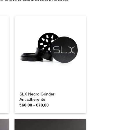
SLX Negro Grinder
Antiadherente
Rango
€
60,00
-
€
70,00
de
precios:
desde
€60,00
hasta
€70,00