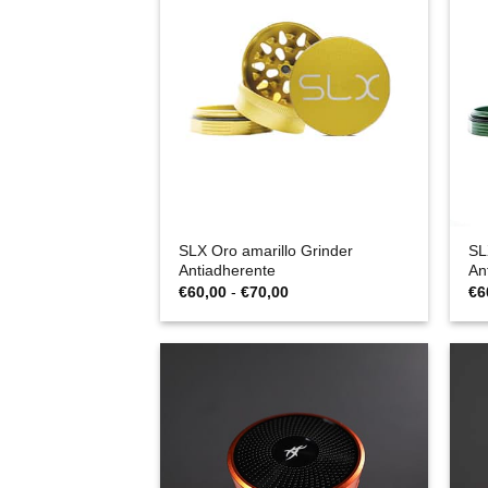
SLX Oro amarillo Grinder
SL
Antiadherente
An
Rango
€
60,00
-
€
70,00
€
6
de
precios:
desde
€60,00
hasta
€70,00