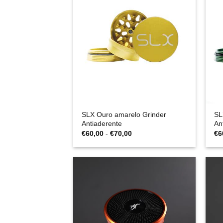
SLX Ouro amarelo Grinder
SL
Antiaderente
An
Gama
€
60,00
-
€
70,00
€
6
de
preços:
€60,00
a
€70,00