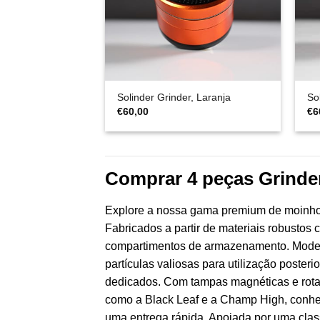
Solinder Grinder, Laranja
So
€
60,00
€
6
Comprar 4 peças Grinder
Explore a nossa gama premium de moinhos 
Fabricados a partir de materiais robustos 
compartimentos de armazenamento. Modelo
partículas valiosas para utilização poster
dedicados. Com tampas magnéticas e rotaçã
como a Black Leaf e a Champ High, conheci
uma entrega rápida. Apoiada por uma clas