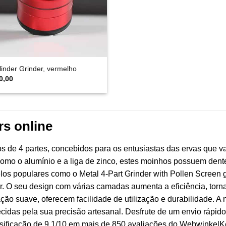
linder Grinder, vermelho
0,00
s online
de 4 partes, concebidos para os entusiastas das ervas que va
como o alumínio e a liga de zinco, estes moinhos possuem dentes
s populares como o Metal 4-Part Grinder with Pollen Screen
ior. O seu design com várias camadas aumenta a eficiência, torn
o suave, oferecem facilidade de utilização e durabilidade. A 
das pela sua precisão artesanal. Desfrute de um envio rápido 
sificação de 9,1/10 em mais de 850 avaliações do WebwinkelKeu