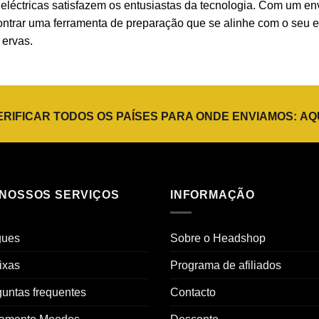
eléctricas satisfazem os entusiastas da tecnologia. Com um env
contrar uma ferramenta de preparação que se alinhe com o seu e
 ervas.
ERIFICAR TODOS OS PAÍSES PARA ONDE ENVIAMOS:
AQ
 NOSSOS SERVIÇOS
INFORMAÇÃO
gues
Sobre o Headshop
ixas
Programa de afiliados
untas frequentes
Contacto