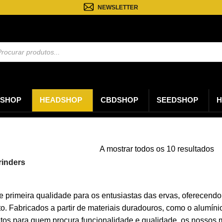
NEWSLETTER
sa
os
SHOP
HEADSHOP
CBDSHOP
SEEDSHOP
H
O
A mostrar todos os 10 resultados
po
rinders
úl
e primeira qualidade para os entusiastas das ervas, oferecend
. Fabricados a partir de materiais duradouros, como o alumín
eitos para quem procura funcionalidade e qualidade, os nossos