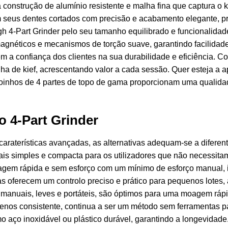
construção de alumínio resistente e malha fina que captura o kie
m seus dentes cortados com precisão e acabamento elegante, 
4-Part Grinder pelo seu tamanho equilibrado e funcionalidade 
néticos e mecanismos de torção suave, garantindo facilidade 
m a confiança dos clientes na sua durabilidade e eficiência. C
 de kief, acrescentando valor a cada sessão. Quer esteja a ap
moinhos de 4 partes de topo de gama proporcionam uma qualida
o 4-Part Grinder
raterísticas avançadas, as alternativas adequam-se a diferent
s simples e compacta para os utilizadores que não necessitam
gem rápida e sem esforço com um mínimo de esforço manual, i
as oferecem um controlo preciso e prático para pequenos lotes
s manuais, leves e portáteis, são óptimos para uma moagem rá
nos consistente, continua a ser um método sem ferramentas para
mo aço inoxidável ou plástico durável, garantindo a longevida