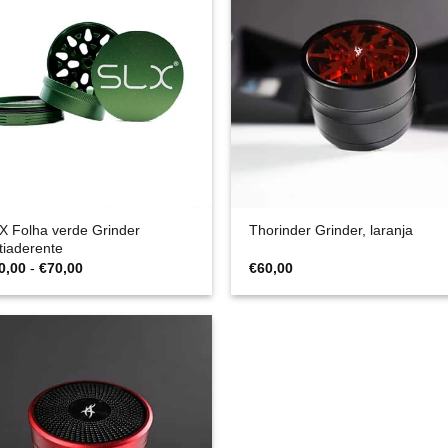
X Folha verde Grinder
Thorinder Grinder, laranja
tiaderente
Gama
0,00
-
€
70,00
€
60,00
de
preços:
€60,00
a
€70,00