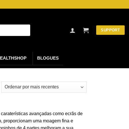
SUPPORT
EALTHSHOP
BLOGUES
rdenado
r
timo
o caraterísticas avançadas como ecrãs de
io, proporcionam uma moagem fina e
 moinhos de 4 partes melhoram a sua