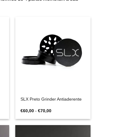
SLX Preto Grinder Antiaderente
Gama
€
60,00
-
€
70,00
de
preços:
€60,00
a
€70,00