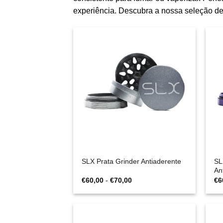
experiência. Descubra a nossa seleção de 
SL
SLX Prata Grinder Antiaderente
An
Gama
€
60,00
-
€
70,00
€
6
de
preços:
€60,00
a
€70,00