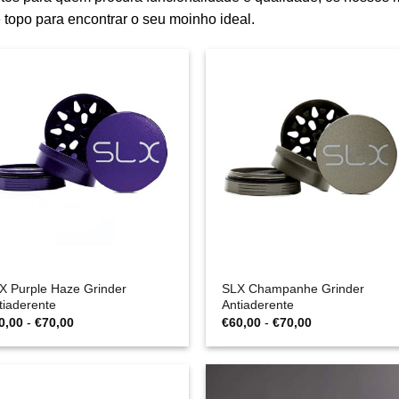
topo para encontrar o seu moinho ideal.
X Purple Haze Grinder
SLX Champanhe Grinder
tiaderente
Antiaderente
Gama
Gama
0,00
-
€
70,00
€
60,00
-
€
70,00
de
de
preços:
preços:
€60,00
€60,00
a
a
€70,00
€70,00