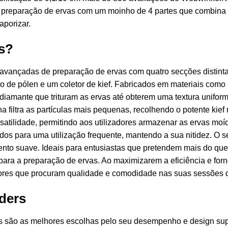
a preparação de ervas com um moinho de 4 partes que combina 
aporizar.
rs?
 avançadas de preparação de ervas com quatro secções disti
 de pólen e um coletor de kief. Fabricados em materiais como m
diamante que trituram as ervas até obterem uma textura unifor
na filtra as partículas mais pequenas, recolhendo o potente kief n
satilidade, permitindo aos utilizadores armazenar as ervas moí
idos para uma utilização frequente, mantendo a sua nitidez. O
ento suave. Ideais para entusiastas que pretendem mais do q
ara a preparação de ervas. Ao maximizarem a eficiência e forn
dores que procuram qualidade e comodidade nas suas sessões 
nders
s são as melhores escolhas pelo seu desempenho e design supe