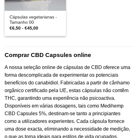
Cápsulas vegetarianas -
Tamanho 00
Gama
€
6,50
-
€
45,00
de
preços:
€6,50
a
€45,00
Comprar CBD Capsules online
A nossa seleção online de cápsulas de CBD oferece uma
forma descomplicada de experimentar os potenciais
benefícios do canabidiol. Fabricadas a partir de cânhamo
orgânico certificado pela UE, estas cápsulas não contêm
THC, garantindo uma experiência não psicoactiva.
Disponíveis em várias dosagens, tais como Medihemp
CBD Capsules 5%, destinam-se tanto a principiantes
como a utilizadores experientes. Cada cápsula fornece
uma dose exacta, eliminando a necessidade de medição,
o que as torna ideais para estilos de vida ocupados.