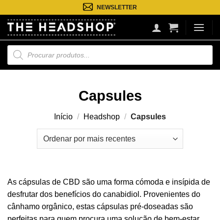
Saltar
NEWSLETTER
para
o
conteúdo
Pesquisa
de
produtos
Capsules
Início
/
Headshop
/
Capsules
As cápsulas de CBD são uma forma cómoda e insípida de
desfrutar dos benefícios do canabidiol. Provenientes do
cânhamo orgânico, estas cápsulas pré-doseadas são
perfeitas para quem procura uma solução de bem-estar