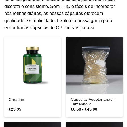
discreta e consistente. Sem THC e fáceis de incorporar
nas rotinas diárias, as nossas cápsulas oferecem
qualidade e simplicidade. Explore a nossa gama para
encontrar as cápsulas de CBD ideais para si.
Cápsulas Vegetarianas -
Creatine
Tamanho 2
Gama
€
23,95
€
6,50
-
€
45,00
de
preços:
€6,50
a