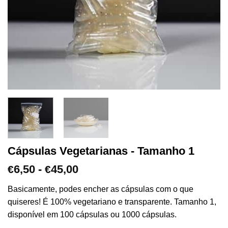
Cápsulas Vegetarianas - Tamanho 1
Gama
6,50
-
45,00
€
€
de
preços:
Basicamente, podes encher as cápsulas com o que
€6,50
quiseres! É 100% vegetariano e transparente. Tamanho 1,
a
disponível em 100 cápsulas ou 1000 cápsulas.
€45,00