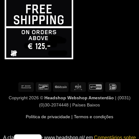
Transferência
Contacto
BitCoin
Eps
GiroPay
IDeal
bancária
com
Copyright 2026 ©
Headshop Webshop Amesterdão
| (0031)
o
(0)30-2074448 | Países Baixos
banco
Política de privacidade
| Termos e condições
A classificação de www.headshop.nl/ em
Comentários sobre