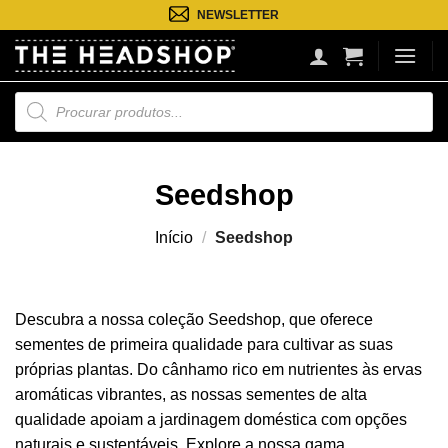
Saltar
NEWSLETTER
para
o
conteúdo
Pesquisa
de
produtos
Seedshop
Início
/
Seedshop
Descubra a nossa coleção Seedshop, que oferece
sementes de primeira qualidade para cultivar as suas
próprias plantas. Do cânhamo rico em nutrientes às ervas
aromáticas vibrantes, as nossas sementes de alta
qualidade apoiam a jardinagem doméstica com opções
naturais e sustentáveis. Explore a nossa gama