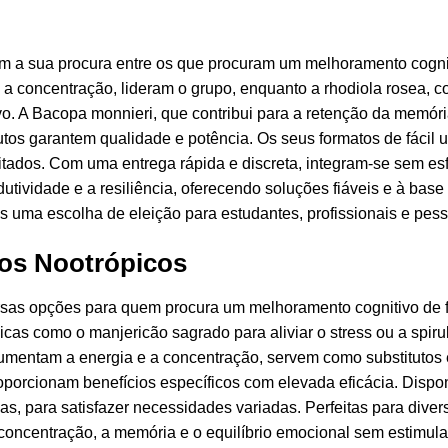
m a sua procura entre os que procuram um melhoramento cognit
a concentração, lideram o grupo, enquanto a rhodiola rosea, c
ativo. A Bacopa monnieri, que contribui para a retenção da mem
tos garantem qualidade e potência. Os seus formatos de fácil 
gitados. Com uma entrega rápida e discreta, integram-se sem esf
utividade e a resiliência, oferecendo soluções fiáveis e à bas
-os uma escolha de eleição para estudantes, profissionais e pe
aos Nootrópicos
ersas opções para quem procura um melhoramento cognitivo de 
icas como o manjericão sagrado para aliviar o stress ou a spi
 aumentam a energia e a concentração, servem como substitutos
roporcionam benefícios específicos com elevada eficácia. Disp
 para satisfazer necessidades variadas. Perfeitas para diversi
concentração, a memória e o equilíbrio emocional sem estimul