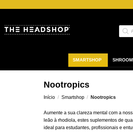
Saltar
para
o
conteúdo
Pesqui
de
produt
SMARTSHOP
SHROOM
Nootropics
Início
/
Smartshop
/
Nootropics
Aumente a sua clareza mental com a noss
leão à rhodiola, estes suplementos de qua
ideal para estudantes, profissionais e en