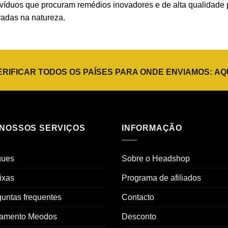
ndivíduos que procuram remédios inovadores e de alta qualidad
radas na natureza.
ERIFICAR TODOS OS PAÍSES PARA ONDE ENVIAMOS:
AQ
 NOSSOS SERVIÇOS
INFORMAÇÃO
gues
Sobre o Headshop
ixas
Programa de afiliados
untas frequentes
Contacto
amento Meodos
Desconto