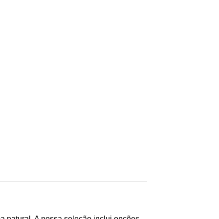
 natural. A nossa seleção inclui opções