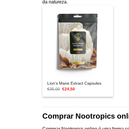
da natureza.
Lion’s Mane Extract Capsules
O
O
€
35,00
€
24,50
preço
preço
original
atual
era:
é:
€35,00.
€24,50.
Comprar Nootropics onl
Comprar Nootropics online é uma forma co