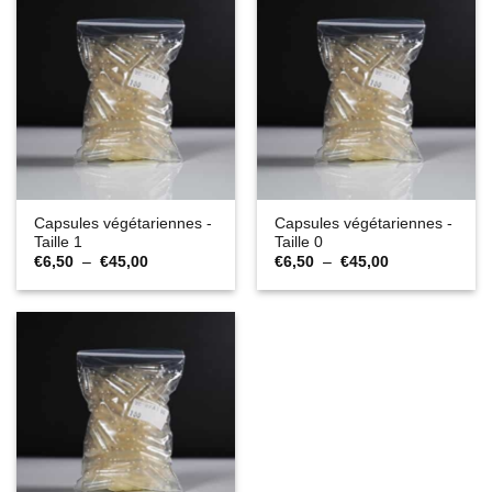
€45,00
Capsules végétariennes -
Capsules végétariennes -
Taille 1
Taille 0
Plage
Plage
€
6,50
–
€
45,00
€
6,50
–
€
45,00
de
de
prix :
prix :
€6,50
€6,50
à
à
€45,00
€45,00