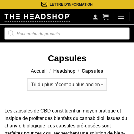
Passer
LETTRE D'INFORMATION
au
contenu
Recherche
de
produits
Capsules
Accueil
/
Headshop
/
Capsules
Les capsules de CBD constituent un moyen pratique et
insipide de profiter des bienfaits du cannabidiol. Issues du
chanvre biologique, ces capsules pré-dosées sont
parfaites pour ceux qui recherchent une solution de bien-