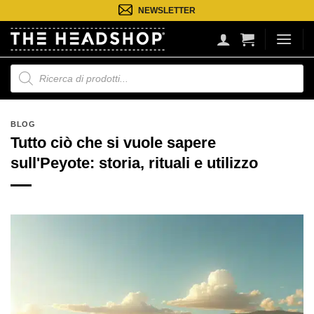
Salta
NEWSLETTER
ai
contenuti
Ricerca
prodotti
BLOG
Tutto ciò che si vuole sapere
sull'Peyote: storia, rituali e utilizzo