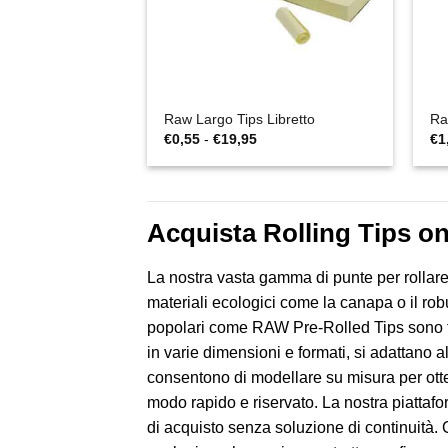
Raw Largo Tips Libretto
Ra
Fascia
€
0,55
-
€
19,95
€
1
di
prezzo:
da
€0,55
a
€19,95
Acquista Rolling Tips on
La nostra vasta gamma di punte per rollare o
materiali ecologici come la canapa o il ro
popolari come RAW Pre-Rolled Tips sono fav
in varie dimensioni e formati, si adattano 
consentono di modellare su misura per otten
modo rapido e riservato. La nostra piatta
di acquisto senza soluzione di continuità. 