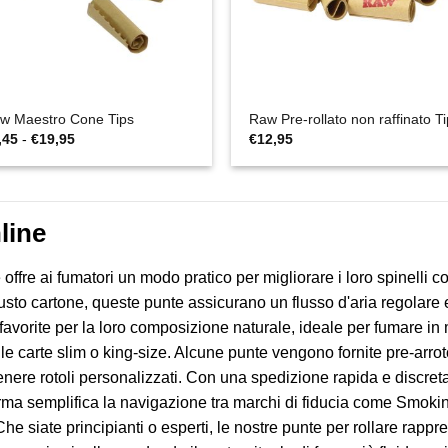
w Maestro Cone Tips
Raw Pre-rollato non raffinato T
Fascia
,45
-
€
19,95
€
12,95
di
prezzo:
da
€1,45
a
€19,95
line
ffre ai fumatori un modo pratico per migliorare i loro spinelli co
busto cartone, queste punte assicurano un flusso d'aria regolare
orite per la loro composizione naturale, ideale per fumare in 
alle carte slim o king-size. Alcune punte vengono fornite pre-arr
ere rotoli personalizzati. Con una spedizione rapida e discreta i
forma semplifica la navigazione tra marchi di fiducia come Smok
Che siate principianti o esperti, le nostre punte per rollare rapp