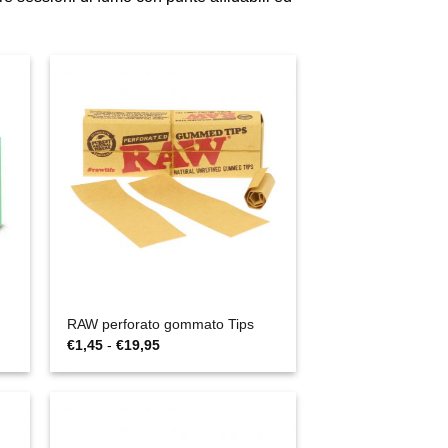
RAW perforato gommato Tips
Fascia
€
1,45
-
€
19,95
di
prezzo:
da
€1,45
a
€19,95