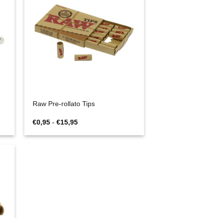
Raw Pre-rollato Tips
Fascia
€
0,95
-
€
15,95
di
prezzo:
da
€0,95
a
€15,95