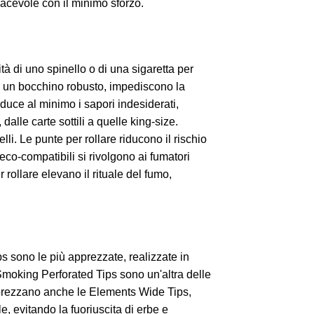
piacevole con il minimo sforzo.
ità di uno spinello o di una sigaretta per
no un bocchino robusto, impediscono la
iduce al minimo i sapori indesiderati,
 dalle carte sottili a quelle king-size.
velli. Le punte per rollare riducono il rischio
eco-compatibili si rivolgono ai fumatori
r rollare elevano il rituale del fumo,
ps sono le più apprezzate, realizzate in
Smoking Perforated Tips sono un'altra delle
i apprezzano anche le Elements Wide Tips,
e, evitando la fuoriuscita di erbe e