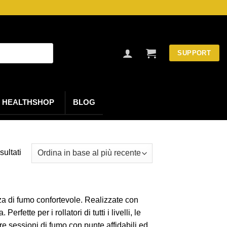
SUPPORT
HEALTHSHOP
BLOG
Ordina
sultati
in
base
al
nza di fumo confortevole. Realizzate con
più
fette per i rollatori di tutti i livelli, le
recente
tre sessioni di fumo con punte affidabili ed