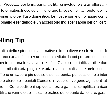
. Progettati per la massima facilità, si rivolgono sia ai rollers a
I loro materiali ecologici migliorano la sostenibilità, rendendoli i
movimento o per l'uso domestico. Le nostre punte di rollaggio con 
pinello e rendendole un accessorio indispensabile per chi cerca 
lling Tip
alità dello spinello, le alternative offrono diverse soluzioni per
 carta e filtro per un uso immediato. I coni pre-arrotolati, co
nto per una fumata veloce. I filtri Glass sono riutilizzabili e dur
tremità di carta piegate, è adatto ai minimalisti che preferiscono
ffrono un sapore più deciso e senza punta, per sessioni più inte
 preferenze. I puntali Cones e in vetro si rivolgono agli utenti att
 aromi. Con spedizioni rapide, la nostra gamma semplifica la rice
satili che vanno oltre il fascino pratico delle punte da rollare, g