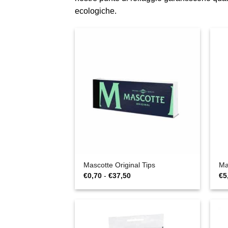
ecologiche.
Mascotte Original Tips
Ma
Fascia
€
0,70
-
€
37,50
€
5
di
prezzo:
da
€0,70
a
€37,50