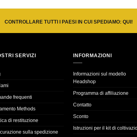
CONTROLLARE TUTTI I PAESI IN CUI SPEDIAMO:
QUI
!
OSTRI SERVIZI
INFORMAZIONI
g
Informazioni sul modello
Headshop
lami
Programma di affiliazione
ande frequenti
Contatto
amento Methods
Sconto
tica di restituzione
Istruzioni per il kit di coltivaz
curazione sulla spedizione