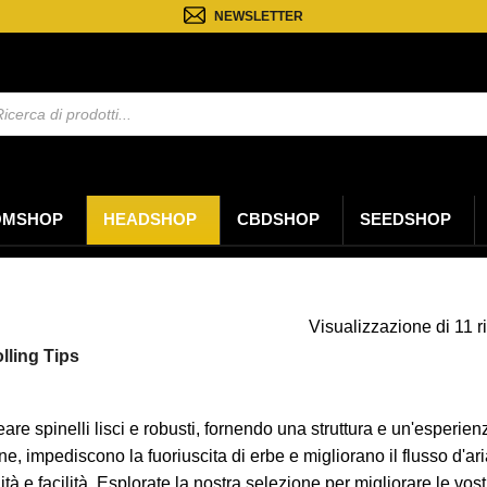
NEWSLETTER
a
ti
OMSHOP
HEADSHOP
CBDSHOP
SEEDSHOP
Visualizzazione di 11 ri
lling Tips
eare spinelli lisci e robusti, fornendo una struttura e un'esperie
 impediscono la fuoriuscita di erbe e migliorano il flusso d'aria. Per
tà e facilità. Esplorate la nostra selezione per migliorare le vos