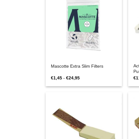
Ac
Mascotte Extra Slim Filters
Pu
Fascia
€
1,45
-
€
24,95
€
1
di
prezzo:
da
€1,45
a
€24,95