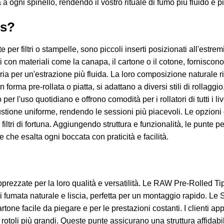
a ogni spinello, rendendo il vostro rituale di fumo più fluido e 
ps?
per filtri o stampelle, sono piccoli inserti posizionati all'estrem
i con materiali come la canapa, il cartone o il cotone, fornisco
'aria per un'estrazione più fluida. La loro composizione naturale r
 forma pre-rollata o piatta, si adattano a diversi stili di rollaggio,
 per l'uso quotidiano e offrono comodità per i rollatori di tutti i li
stione uniforme, rendendo le sessioni più piacevoli. Le opzioni 
 filtri di fortuna. Aggiungendo struttura e funzionalità, le punte pe
 che esalta ogni boccata con praticità e facilità.
pprezzate per la loro qualità e versatilità. Le RAW Pre-Rolled Ti
fumata naturale e liscia, perfetta per un montaggio rapido. Le 
cartone facile da piegare e per le prestazioni costanti. I client
otoli più grandi. Queste punte assicurano una struttura affidabil