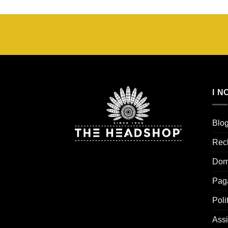
I N
Blo
Rec
Dom
Pag
Poli
Assi