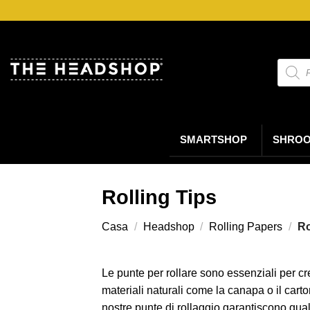
Salta
ai
contenuti
Ricerc
prodot
SMARTSHOP
SHRO
Rolling Tips
Casa
/
Headshop
/
Rolling Papers
/
Ro
Le punte per rollare sono essenziali per cr
materiali naturali come la canapa o il cartone,
nostre punte di rollaggio garantiscono quali