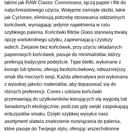
takimi jak RAW Classic Connoisseur, łączą papier i filtr do
natychmiastowego użycia. Wstępnie zwinięte stożki, takie
jak Cyclones, eliminują potrzebę stosowania oddzielnych
końcówek, wymagając jedynie napełnienia w celu
szybkiego palenia. Końcówki filtrów Glass stanowią trwałą
opcję wielokrotnego użytku, zapewniającą czystszy
wdech. Zwijanie bez końcówek, przy użyciu składanych
papierowych końcówek, pasuje do minimalistów, którzy
preferują tradycyjne podejście. Tępe bletki, wykonane z
konopi lub tytoniu, oferują bezkońcówkowy, odważniejszy
smak dla mocnych sesji. Każda alternatywa jest wykonana
z wysokiej jakości materiałów, aby dopasować się do
różnych preferencji. Cones i szklane końcówki
przemawiają do użytkowników kierujących się wygodą lub
świadomych ekologicznie, podczas gdy owijki zaspokajają
entuzjastów smaku. Dzięki szybkiej wysyłce nasz
asortyment ułatwia znalezienie rozwiązania do palenia,
które pasuje do Twojego stylu, oferując wszechstronne