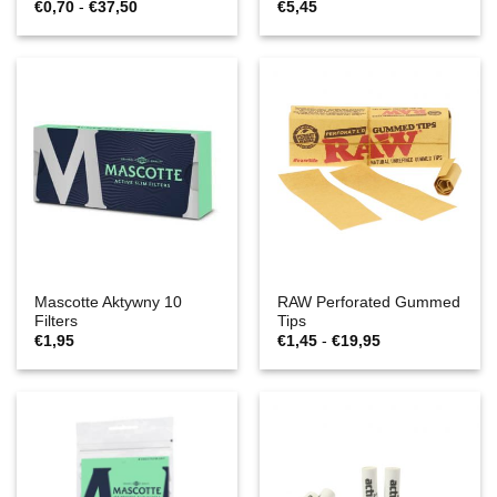
Zakres
€
0,70
-
€
37,50
€
5,45
cen:
€0,70
do
€37,50
Mascotte Aktywny 10
RAW Perforated Gummed
Filters
Tips
Zakres
€
1,95
€
1,45
-
€
19,95
cen:
€1,45
do
€19,95