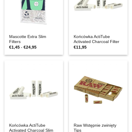
Mascotte Extra Slim
Końcówka ActiTube
Filters
Activated Charcoal Filter
Zakres
€
1,45
-
€
24,95
€
11,95
cen:
€1,45
do
€24,95
Końcówka ActiTube
Raw Wstępnie zwinięty
Activated Charcoal Slim
Tips