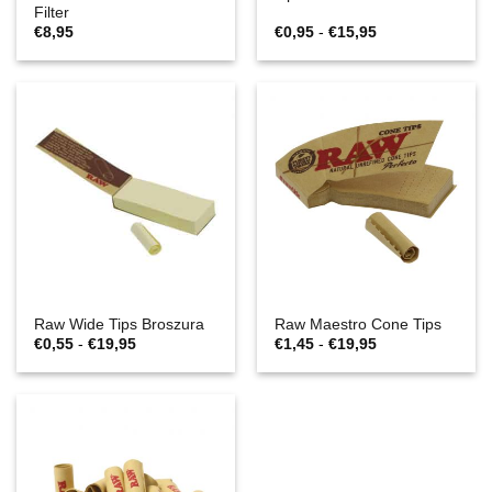
Filter
Zakres
€
8,95
€
0,95
-
€
15,95
cen:
€0,95
do
€15,95
Raw Wide Tips Broszura
Raw Maestro Cone Tips
Zakres
Zakres
€
0,55
-
€
19,95
€
1,45
-
€
19,95
cen:
cen:
€0,55
€1,45
do
do
€19,95
€19,95