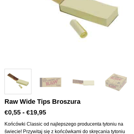
Raw Wide Tips Broszura
Zakres
0,55
-
19,95
€
€
cen:
€0,55
Końcówki Classic od najlepszego producenta tytoniu na
do
świecie! Przywitaj się z końcówkami do skręcania tytoniu