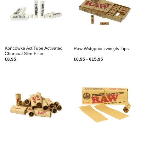
Końcówka ActiTube Activated
Raw Wstępnie zwinięty Tips
Charcoal Slim Filter
Zakres
€
8,95
€
0,95
-
€
15,95
cen:
€0,95
do
€15,95