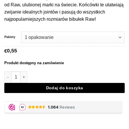
€19,95
od Raw, ulubionej marki na świecie. Końcówki te ułatwiają
zwijanie idealnych jointów i pasują do wszystkich
najpopularniejszych rozmiarów bibułek Raw!
Pakiety
0,55
€
Produkt dostępny na zamówienie
Ilość Raw Wide Tips Booklet
Dodaj do koszyka