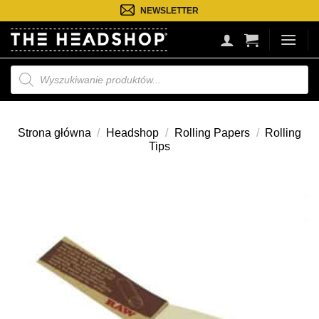
Przejdź
NEWSLETTER
do
treści
Wyszukiwarka
produktów
Strona główna
/
Headshop
/
Rolling Papers
/
Rolling
Tips