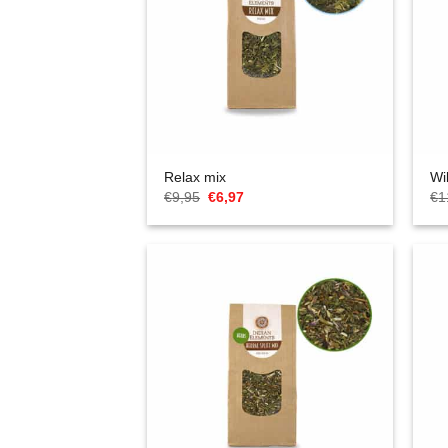
Relax mix
Wi
Cena
Aktualna
€
9,95
€
6,97
€
1
Original
cena
wynosiła:
to:
€9,95.
€6,97.