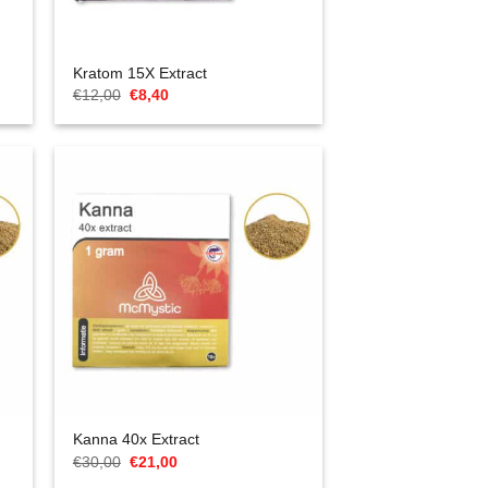
Kratom 15X Extract
Cena
Aktualna
€
12,00
€
8,40
Original
cena
wynosiła:
to:
€12,00.
€8,40.
Kanna 40x Extract
Cena
Aktualna
€
30,00
€
21,00
Original
cena