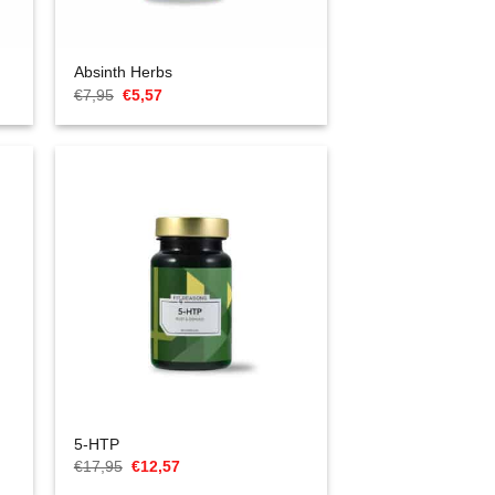
Absinth Herbs
Cena
Aktualna
€
7,95
€
5,57
Original
cena
wynosiła:
to:
€7,95.
€5,57.
5-HTP
Cena
Aktualna
€
17,95
€
12,57
Original
cena