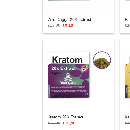
Wild Dagga 20X Extract
Pa
Cena
Aktualna
€
13,00
€
9,10
€
1
Original
cena
wynosiła:
to:
€13,00.
€9,10.
Kratom 20X Extract
Ka
Cena
Aktualna
€
15,00
€
10,50
€
1
Original
cena