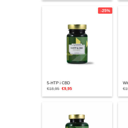
wynosiła:
to:
€24,95.
€17,47.
-25%
5-HTP i CBD
Wi
Cena
Aktualna
€
18,95
€
9,95
€
1
Original
cena
wynosiła:
to:
€18,95.
€9,95.