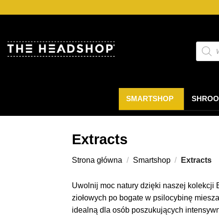
Przejdź
do
treści
Wyszu
produ
SMARTSHOP
SHROO
Extracts
Strona główna
/
Smartshop
/
Extracts
Uwolnij moc natury dzięki naszej kolekcj
ziołowych po bogate w psilocybinę miesza
idealną dla osób poszukujących intensyw