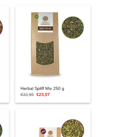
Herbal Spliff Mix 250 g
Cena
Aktualna
€
32,95
€
23,07
Original
cena
wynosiła:
to:
€32,95.
€23,07.