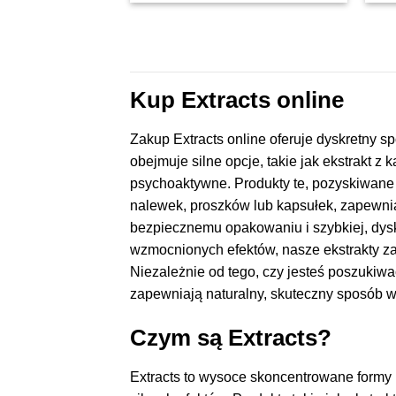
wynosiła:
to:
€15,00.
€10,50.
Kup Extracts online
Zakup Extracts online oferuje dyskretny 
obejmuje silne opcje, takie jak ekstrakt z
psychoaktywne. Produkty te, pozyskiwane 
nalewek, proszków lub kapsułek, zapewnia
bezpiecznemu opakowaniu i szybkiej, dysk
wzmocnionych efektów, nasze ekstrakty za
Niezależnie od tego, czy jesteś poszuki
zapewniają naturalny, skuteczny sposób w
Czym są Extracts?
Extracts to wysoce skoncentrowane formy n