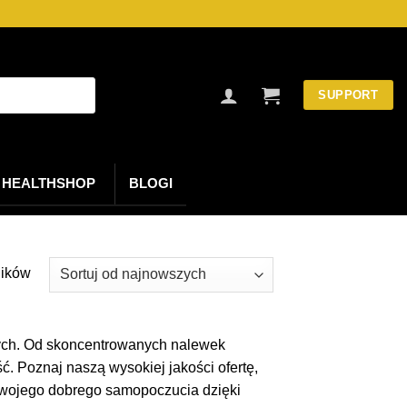
SUPPORT
HEALTHSHOP
BLOGI
Posortowane
ników
według
najnowszych
tnych. Od skoncentrowanych nalewek
. Poznaj naszą wysokiej jakości ofertę,
 swojego dobrego samopoczucia dzięki