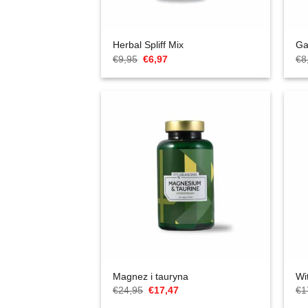
Herbal Spliff Mix
Ga
Cena
Aktualna
€
9,95
€
6,97
€
8
Original
cena
wynosiła:
to:
€9,95.
€6,97.
Magnez i tauryna
Wi
Cena
Aktualna
€
24,95
€
17,47
€
1
Original
cena