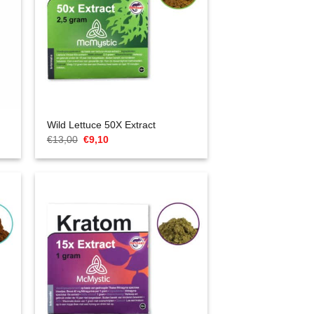
Wild Lettuce 50X Extract
Cena
Aktualna
€
13,00
€
9,10
Original
cena
wynosiła:
to:
€13,00.
€9,10.