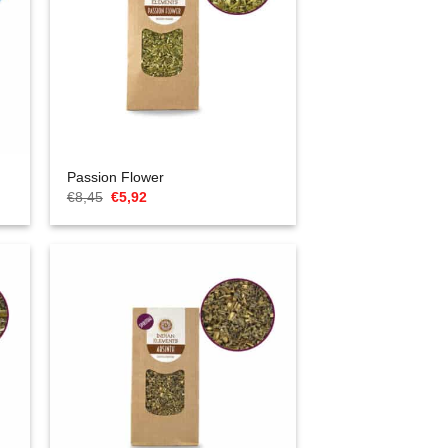
Passion Flower
Cena
Aktualna
€
8,45
€
5,92
Original
cena
wynosiła:
to:
€8,45.
€5,92.