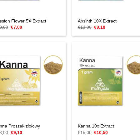
ssion Flower 5X Extract
Absinth 10X Extract
Cena
Aktualna
Cena
Aktualna
0,00
€
7,00
€
13,00
€
9,10
Original
cena
Original
cena
wynosiła:
to:
wynosiła:
to:
€10,00.
€7,00.
€13,00.
€9,10.
nna Proszek ziołowy
Kanna 10x Extract
Cena
Aktualna
Cena
Aktualna
3,00
€
9,10
€
15,00
€
10,50
Original
cena
Original
cena