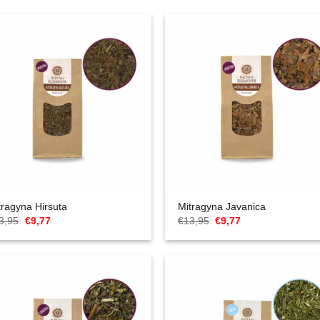
tragyna Hirsuta
Mitragyna Javanica
Cena
Aktualna
Cena
Aktualna
3,95
€
9,77
€
13,95
€
9,77
Original
cena
Original
cena
wynosiła:
to:
wynosiła:
to:
€13,95.
€9,77.
€13,95.
€9,77.