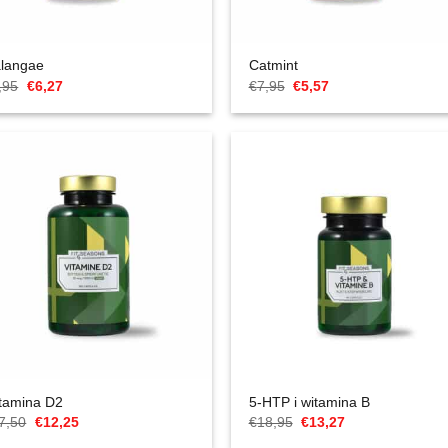
langae
Catmint
Cena
Aktualna
Cena
Aktualna
,95
€
6,27
€
7,95
€
5,57
Original
cena
Original
cena
wynosiła:
to:
wynosiła:
to:
€8,95.
€6,27.
€7,95.
€5,57.
tamina D2
5-HTP i witamina B
Cena
Aktualna
Cena
Aktualna
7,50
€
12,25
€
18,95
€
13,27
Original
cena
Original
cena