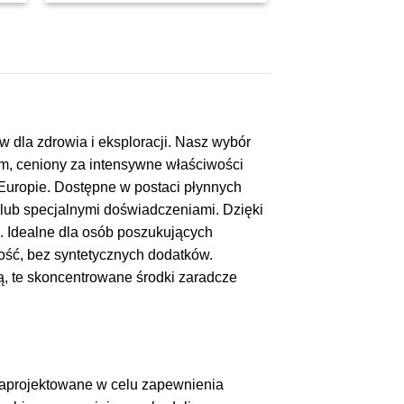
wynosiła:
to:
€30,00.
€21,00.
 dla zdrowia i eksploracji. Nasz wybór
orum, ceniony za intensywne właściwości
 Europie. Dostępne w postaci płynnych
 lub specjalnymi doświadczeniami. Dzięki
. Idealne dla osób poszukujących
ość, bez syntetycznych dodatków.
, te skoncentrowane środki zaradcze
 zaprojektowane w celu zapewnienia