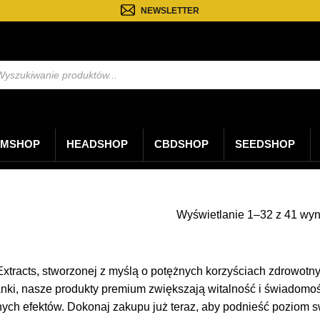
NEWSLETTER
kiwarka
któw
MSHOP
HEADSHOP
CBDSHOP
SEEDSHOP
Wyświetlanie 1–32 z 41 wy
i Extracts, stworzonej z myślą o potężnych korzyściach zdrowo
nki, nasze produkty premium zwiększają witalność i świadomość
nych efektów. Dokonaj zakupu już teraz, aby podnieść poziom