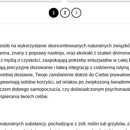
wynosiła:
to:
wynosiła:
to:
€13,00.
€9,10.
€15,00.
€10,50.
1
2
sposób na wykorzystanie skoncentrowanych naturalnych związków
 kanna, znany z poprawy nastroju, oraz ekstrakt z szałwii divin
z myślą o czystości, zaspokajają potrzeby entuzjastów w całej
ją precyzyjne dozowanie i łatwą integrację z codzienną rutyną
retnej dostawie, Twoje zamówienie dotrze do Ciebie prywatnie
pewniają solidne korzyści, od relaksu po zwiększoną świadom
waczem dobrego samopoczucia, czy doświadczonym psychonautą
spierania twoich celów.
aturalnych substancji, pochodzące z ziół, roślin lub grzybów,