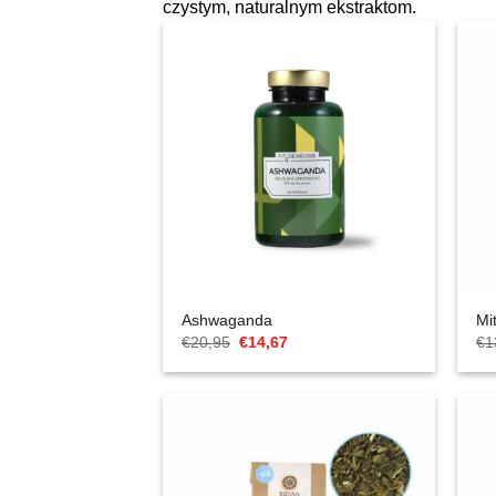
czystym, naturalnym ekstraktom.
Ashwaganda
Mi
Cena
Aktualna
€
20,95
€
14,67
€
1
Original
cena
wynosiła:
to:
€20,95.
€14,67.