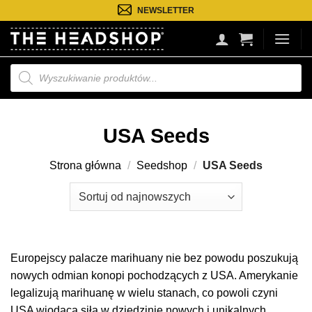
Przejdź
NEWSLETTER
do
treści
Wyszukiwarka
produktów
USA Seeds
Strona główna
/
Seedshop
/
USA Seeds
Europejscy palacze marihuany nie bez powodu poszukują
nowych odmian konopi pochodzących z USA. Amerykanie
legalizują marihuanę w wielu stanach, co powoli czyni
USA wiodącą siłą w dziedzinie nowych i unikalnych