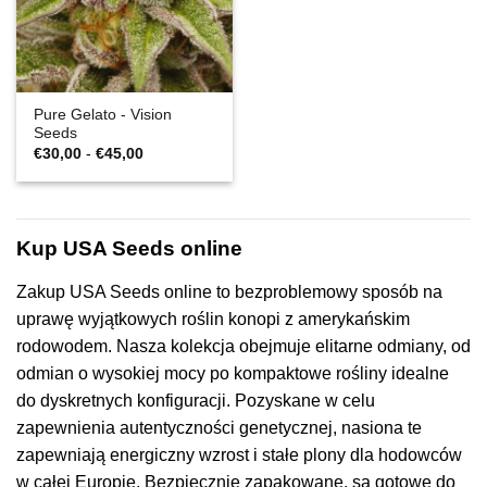
Pure Gelato - Vision
Seeds
Zakres
€
30,00
-
€
45,00
cen:
€30,00
do
€45,00
Kup USA Seeds online
Zakup USA Seeds online to bezproblemowy sposób na
uprawę wyjątkowych roślin konopi z amerykańskim
rodowodem. Nasza kolekcja obejmuje elitarne odmiany, od
odmian o wysokiej mocy po kompaktowe rośliny idealne
do dyskretnych konfiguracji. Pozyskane w celu
zapewnienia autentyczności genetycznej, nasiona te
zapewniają energiczny wzrost i stałe plony dla hodowców
w całej Europie. Bezpiecznie zapakowane, są gotowe do