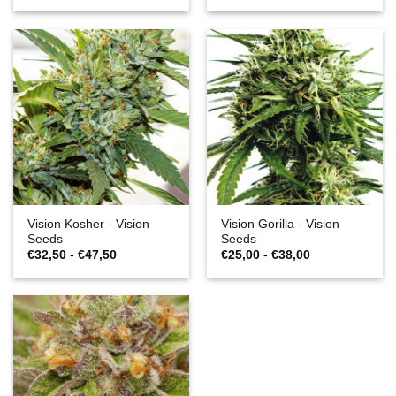
€22,50
€30,00
do
do
€30,00
€45,00
Vision Kosher - Vision
Vision Gorilla - Vision
Seeds
Seeds
Zakres
Zakres
€
32,50
-
€
47,50
€
25,00
-
€
38,00
cen:
cen:
€32,50
€25,00
do
do
€47,50
€38,00