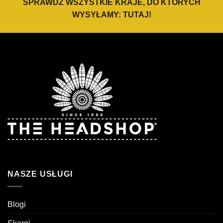
SPRAWDŹ WSZYSTKIE KRAJE, DO KTÓRYCH
WYSYŁAMY:
TUTAJ
!
NASZE USŁUGI
Blogi