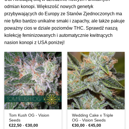
odmian konopi. Większość nowych genetyk
przybywających do Europy ze Stanów Zjednoczonych ma
nie tylko bardzo unikalne smaki i zapachy, ale także pakuje
poważny cios w dziale poziomów THC. Sprawdź naszą
kolekcję feminizowanych i automatycznie kwitnących
nasion konopi z USA poniżej!
Tom Kush OG - Vision
Wedding Cake x Triple
Seeds
OG - Vision Seeds
Zakres
Zakres
€
22,50
-
€
30,00
€
30,00
-
€
45,00
cen:
cen: