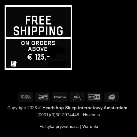
Przelew
Bancontact
BitCoin
Eps
GiroPay
IDeal
bankowy
Copyright 2026 ©
Headshop Sklep internetowy Amsterdam
|
(0031)(0)30-2074448 | Holandia
Polityka prywatności
| Warunki