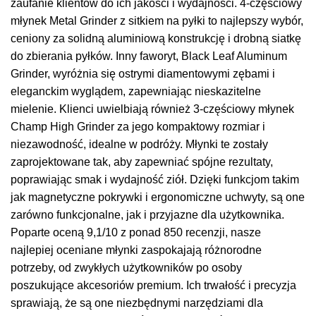
zaufanie klientów do ich jakości i wydajności. 4-częściowy
młynek Metal Grinder z sitkiem na pyłki to najlepszy wybór,
ceniony za solidną aluminiową konstrukcję i drobną siatkę
do zbierania pyłków. Inny faworyt, Black Leaf Aluminum
Grinder, wyróżnia się ostrymi diamentowymi zębami i
eleganckim wyglądem, zapewniając nieskazitelne
mielenie. Klienci uwielbiają również 3-częściowy młynek
Champ High Grinder za jego kompaktowy rozmiar i
niezawodność, idealne w podróży. Młynki te zostały
zaprojektowane tak, aby zapewniać spójne rezultaty,
poprawiając smak i wydajność ziół. Dzięki funkcjom takim
jak magnetyczne pokrywki i ergonomiczne uchwyty, są one
zarówno funkcjonalne, jak i przyjazne dla użytkownika.
Poparte oceną 9,1/10 z ponad 850 recenzji, nasze
najlepiej oceniane młynki zaspokajają różnorodne
potrzeby, od zwykłych użytkowników po osoby
poszukujące akcesoriów premium. Ich trwałość i precyzja
sprawiają, że są one niezbędnymi narzędziami dla