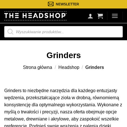
Przejdź
NEWSLETTER
do
treści
Wyszukiwarka
produktów
Grinders
Strona główna
/
Headshop
/
Grinders
Grinders to niezbędne narzędzia dla każdego entuzjasty
wędzenia, przekształcające zioła w drobną, równomierną
konsystencję dla optymalnego wykorzystania. Wykonane z
myślą o trwałości i precyzji, nasza oferta obejmuje opcje
metalowe, drewniane i akrylowe, aby zaspokoić wszelkie
preferencje. Podnieś swoje wrażenia z palenia dzięki