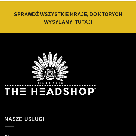
SPRAWDŹ WSZYSTKIE KRAJE, DO KTÓRYCH
WYSYŁAMY:
TUTAJ
!
NASZE USŁUGI