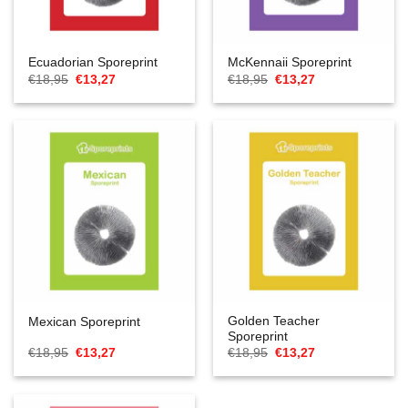
Ecuadorian Sporeprint
McKennaii Sporeprint
Cena
Aktualna
Cena
Aktualna
€
18,95
€
13,27
€
18,95
€
13,27
Original
cena
Original
cena
wynosiła:
to:
wynosiła:
to:
€18,95.
€13,27.
€18,95.
€13,27.
Golden Teacher
Mexican Sporeprint
Sporeprint
Cena
Aktualna
Cena
Aktualna
€
18,95
€
13,27
€
18,95
€
13,27
Original
cena
Original
cena
wynosiła:
to:
wynosiła:
to:
€18,95.
€13,27.
€18,95.
€13,27.