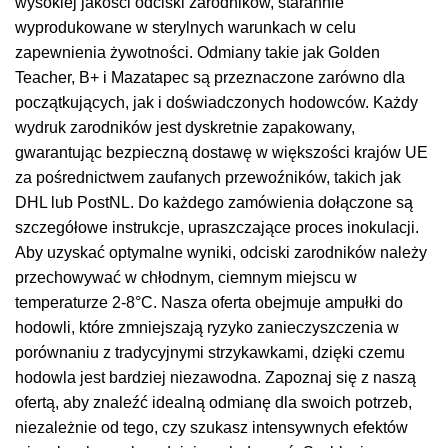
wysokiej jakości odciski zarodników, starannie
wyprodukowane w sterylnych warunkach w celu
zapewnienia żywotności. Odmiany takie jak Golden
Teacher, B+ i Mazatapec są przeznaczone zarówno dla
początkujących, jak i doświadczonych hodowców. Każdy
wydruk zarodników jest dyskretnie zapakowany,
gwarantując bezpieczną dostawę w większości krajów UE
za pośrednictwem zaufanych przewoźników, takich jak
DHL lub PostNL. Do każdego zamówienia dołączone są
szczegółowe instrukcje, upraszczające proces inokulacji.
Aby uzyskać optymalne wyniki, odciski zarodników należy
przechowywać w chłodnym, ciemnym miejscu w
temperaturze 2-8°C. Nasza oferta obejmuje ampułki do
hodowli, które zmniejszają ryzyko zanieczyszczenia w
porównaniu z tradycyjnymi strzykawkami, dzięki czemu
hodowla jest bardziej niezawodna. Zapoznaj się z naszą
ofertą, aby znaleźć idealną odmianę dla swoich potrzeb,
niezależnie od tego, czy szukasz intensywnych efektów