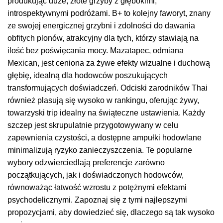
produkując duże, złote grzyby z głębokimi,
introspektywnymi podróżami. B+ to kolejny faworyt, znany
ze swojej energicznej grzybni i zdolności do dawania
obfitych plonów, atrakcyjny dla tych, którzy stawiają na
ilość bez poświęcania mocy. Mazatapec, odmiana
Mexican, jest ceniona za żywe efekty wizualne i duchową
głębię, idealną dla hodowców poszukujących
transformujących doświadczeń. Odciski zarodników Thai
również plasują się wysoko w rankingu, oferując żywy,
towarzyski trip idealny na świąteczne ustawienia. Każdy
szczep jest skrupulatnie przygotowywany w celu
zapewnienia czystości, a dostępne ampułki hodowlane
minimalizują ryzyko zanieczyszczenia. Te popularne
wybory odzwierciedlają preferencje zarówno
początkujących, jak i doświadczonych hodowców,
równoważąc łatwość wzrostu z potężnymi efektami
psychodelicznymi. Zapoznaj się z tymi najlepszymi
propozycjami, aby dowiedzieć się, dlaczego są tak wysoko