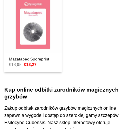
Mazatapec Sporeprint
Cena
Aktualna
€
18,95
€
13,27
Original
cena
wynosiła:
to:
€18,95.
€13,27.
Kup online odbitki zarodników magicznych
grzybów
Zakup odbitek zarodników grzybów magicznych online
zapewnia wygodę i dostęp do szerokiej gamy szczepów
Psilocybe Cubensis. Nasz sklep internetowy oferuje