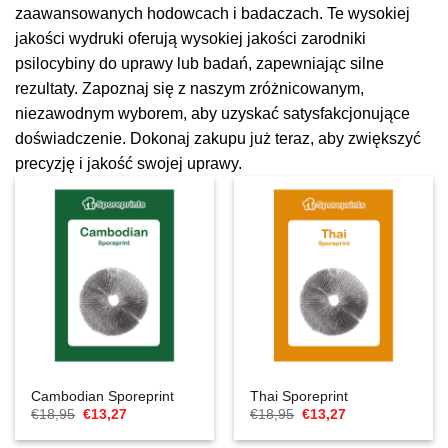
zaawansowanych hodowcach i badaczach. Te wysokiej
jakości wydruki oferują wysokiej jakości zarodniki
psilocybiny do uprawy lub badań, zapewniając silne
rezultaty. Zapoznaj się z naszym zróżnicowanym,
niezawodnym wyborem, aby uzyskać satysfakcjonujące
doświadczenie. Dokonaj zakupu już teraz, aby zwiększyć
precyzję i jakość swojej uprawy.
Cambodian Sporeprint
Thai Sporeprint
Cena
Aktualna
Cena
Aktualna
€
18,95
€
13,27
€
18,95
€
13,27
Original
cena
Original
cena
wynosiła:
to:
wynosiła:
to: