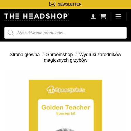
Przejdź
NEWSLETTER
do
treści
Wyszukiwarka
produktów
Strona główna
/
Shroomshop
/
Wydruki zarodników
magicznych grzybów