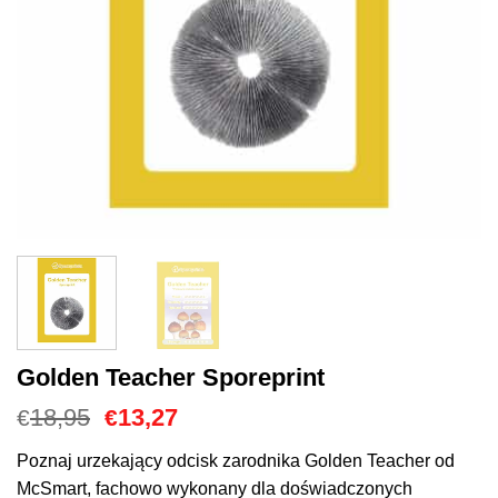
Golden Teacher Sporeprint
Cena
Aktualna
18,95
13,27
€
€
Original
cena
wynosiła:
to:
Poznaj urzekający odcisk zarodnika Golden Teacher od
€18,95.
€13,27.
McSmart, fachowo wykonany dla doświadczonych