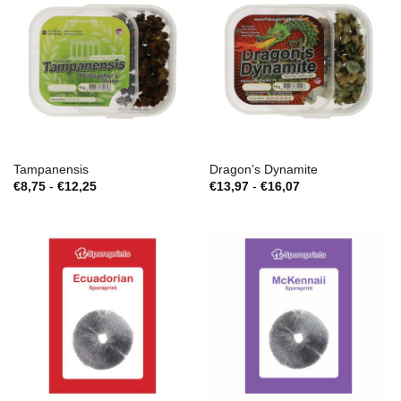
Tampanensis
Dragon’s Dynamite
Zakres
Zakres
€
8,75
-
€
12,25
€
13,97
-
€
16,07
cen:
cen:
€8,75
€13,97
do
do
€12,25
€16,07