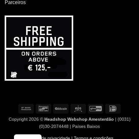
Parceiros
Transferência
Contacto
BitCoin
Eps
GiroPay
IDeal
bancária
com
Copyright 2026 ©
Headshop Webshop Amesterdão
| (0031)
o
(0)30-2074448 | Países Baixos
banco
Política de privacidade
| Termos e condições