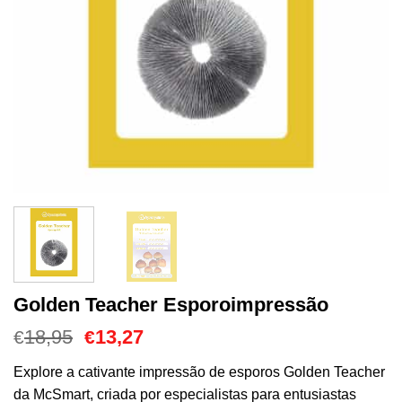
Golden Teacher Esporoimpressão
O
O
18,95
13,27
€
€
preço
preço
original
atual
Explore a cativante impressão de esporos Golden Teacher
era:
é:
da McSmart, criada por especialistas para entusiastas