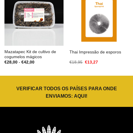
Mazatapec Kit de cultivo de
Thai Impressão de esporos
cogumelos mágicos
Gama
O
O
€
28,00
-
€
42,00
€
18,95
€
13,27
de
preço
preço
preços:
original
atual
€28,00
era:
é:
a
€18,95.
€13,27.
€42,00
VERIFICAR TODOS OS PAÍSES PARA ONDE
ENVIAMOS:
AQUI
!