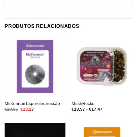
PRODUTOS RELACIONADOS
McKennaii Esporoimpressão
MushRocks
O
O
Gama
€
18,95
€
13,27
€
13,97
-
€
17,47
preço
preço
de
original
atual
preços:
era:
é:
€13,97
€18,95.
€13,27.
a
€17,47