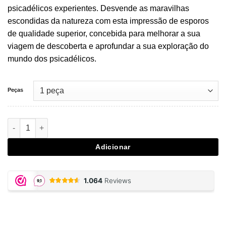
€18,95.
€13,27.
psicadélicos experientes. Desvende as maravilhas
escondidas da natureza com esta impressão de esporos
de qualidade superior, concebida para melhorar a sua
viagem de descoberta e aprofundar a sua exploração do
mundo dos psicadélicos.
Peças
Quantidade de Golden Teacher Sporeprint
Adicionar