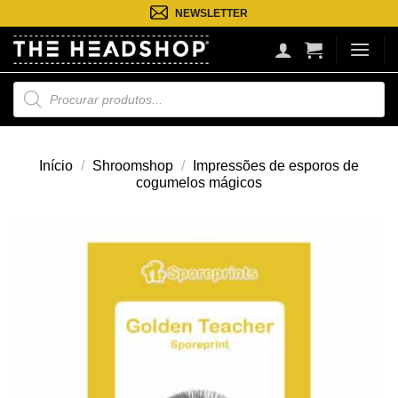
Saltar
NEWSLETTER
para
o
conteúdo
Pesquisa
de
produtos
Início
/
Shroomshop
/
Impressões de esporos de
cogumelos mágicos