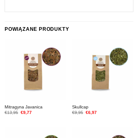
POWIĄZANE PRODUKTY
Mitragyna Javanica
Skullcap
Cena
Aktualna
Cena
Aktualna
€
13,95
€
9,77
€
9,95
€
6,97
Original
cena
Original
cena
wynosiła:
to:
wynosiła:
to:
€13,95.
€9,77.
€9,95.
€6,97.