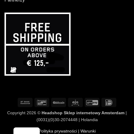
Przelew
Bancontact
BitCoin
Eps
GiroPay
IDeal
bankowy
Copyright 2026 ©
Headshop Sklep internetowy Amsterdam
|
(0031)(0)30-2074448 | Holandia
Polityka prywatności
| Warunki