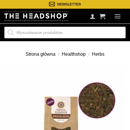
Przejdź
NEWSLETTER
do
treści
Wyszukiwarka
produktów
Strona główna
/
Healthshop
/
Herbs