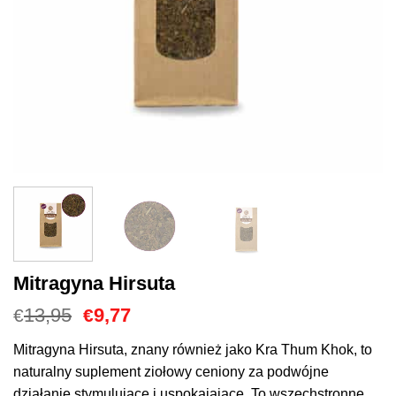
Mitragyna Hirsuta
Cena
Aktualna
13,95
9,77
€
€
Original
cena
wynosiła:
to:
Mitragyna Hirsuta, znany również jako Kra Thum Khok, to
€13,95.
€9,77.
naturalny suplement ziołowy ceniony za podwójne
działanie stymulujące i uspokajające. To wszechstronne