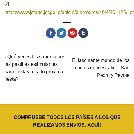
[3]
https://www.jstage.jst.go.jp/article/biomedres/40/4/40_125/_p
¿Qué necesitas saber sobre
El fascinante mundo de los
las pastillas estimulantes
cactus de mescalina: San
para fiestas para tu próxima
Pedro y Peyote
fiesta?
COMPRUEBE TODOS LOS PAÍSES A LOS QUE
REALIZAMOS ENVÍOS:
AQUÍ
!