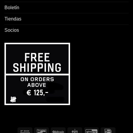
Boletín
Tiendas
Socios
Transferencia
Bancontact
BitCoin
Eps
GiroPay
IDeal