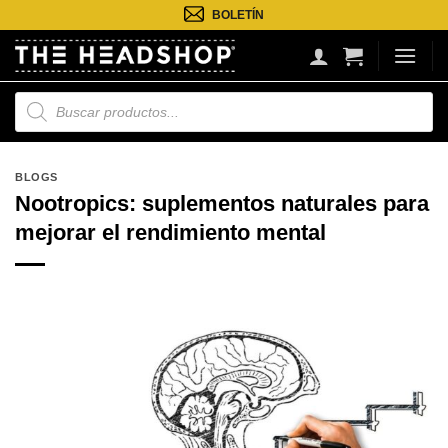
Saltar
BOLETÍN
al
contenido
Búsqueda
de
productos
BLOGS
Nootropics: suplementos naturales para
mejorar el rendimiento mental