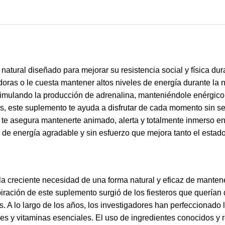
ural diseñado para mejorar su resistencia social y física duran
adoras o le cuesta mantener altos niveles de energía durante la
timulando la producción de adrenalina, manteniéndole enérgico
, este suplemento te ayuda a disfrutar de cada momento sin sent
te asegura mantenerte animado, alerta y totalmente inmerso en 
e energía agradable y sin esfuerzo que mejora tanto el estado
la creciente necesidad de una forma natural y eficaz de mantene
ración de este suplemento surgió de los fiesteros que querían di
es. A lo largo de los años, los investigadores han perfeccionado
ales y vitaminas esenciales. El uso de ingredientes conocidos y