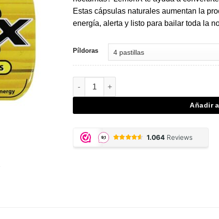
€9,95.
€6,97.
Estas cápsulas naturales aumentan la pr
energía, alerta y listo para bailar toda la n
Píldoras
LemonX Partypills cantidad
Añadir a