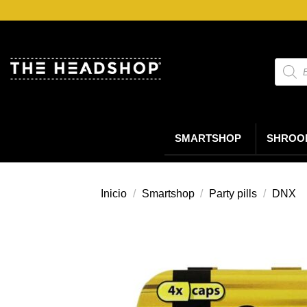
Saltar
al
contenido
Búsqu
de
produc
SMARTSHOP
SHROO
Inicio
/
Smartshop
/
Party pills
/
DNX