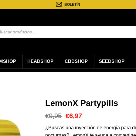
BOLETÍN
eda
tos
MSHOP
HEADSHOP
CBDSHOP
SEEDSHOP
LemonX Partypills
El
El
9,95
6,97
€
€
precio
precio
original
actual
¿Buscas una inyección de energía para dis
era:
es:
nocturnas? LemonX te ayuda a convertirte