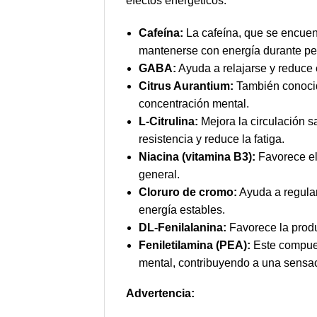
efectos energéticos:
Cafeína:
La cafeína, que se encuentr
mantenerse con energía durante pe
GABA:
Ayuda a relajarse y reduce e
Citrus Aurantium:
También conocid
concentración mental.
L-Citrulina:
Mejora la circulación s
resistencia y reduce la fatiga.
Niacina (vitamina B3):
Favorece el
general.
Cloruro de cromo:
Ayuda a regular
energía estables.
DL-Fenilalanina:
Favorece la produ
Feniletilamina (PEA):
Este compues
mental, contribuyendo a una sensac
Advertencia: