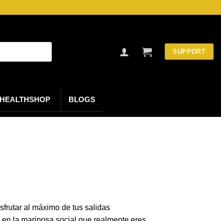
SUPPORT
HEALTHSHOP
BLOGS
frutar al máximo de tus salidas
 en la mariposa social que realmente eres.