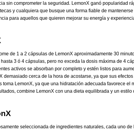
icacia sin comprometer la seguridad. LemonX ganó popularidad rá
scotecas y cualquiera que busque una forma fiable de mantenerse
cia para aquellos que quieren mejorar su energía y experiencia
X
 tome de 1 a 2 cápsulas de LemonX aproximadamente 30 minutos
 hasta 3 ó 4 cápsulas, pero no exceda la dosis máxima de 4 cá
ientes activos se absorban por completo y estén listos para aum
 demasiado cerca de la hora de acostarse, ya que sus efectos e
 toma LemonX, ya que una hidratación adecuada favorece el me
ultados, combine LemonX con una dieta equilibrada y un estilo
onX
mente seleccionada de ingredientes naturales, cada uno de lo