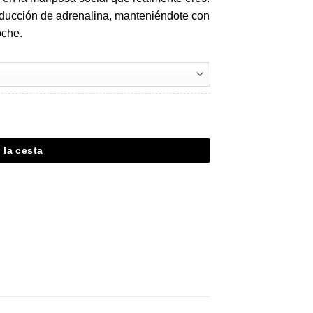
oducción de adrenalina, manteniéndote con
oche.
 la cesta