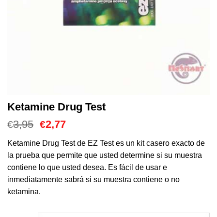
Ketamine Drug Test
El
El
3,95
2,77
€
€
precio
precio
original
actual
Ketamine Drug Test de EZ Test es un kit casero exacto de
era:
es:
la prueba que permite que usted determine si su muestra
€3,95.
€2,77.
contiene lo que usted desea. Es fácil de usar e
inmediatamente sabrá si su muestra contiene o no
ketamina.