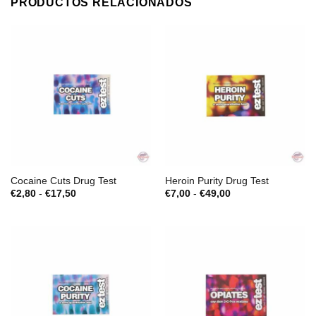
PRODUCTOS RELACIONADOS
Cocaine Cuts Drug Test
Heroin Purity Drug Test
Rango
Rango
€
2,80
-
€
17,50
€
7,00
-
€
49,00
de
de
precios:
precios:
desde
desde
€2,80
€7,00
hasta
hasta
€17,50
€49,00