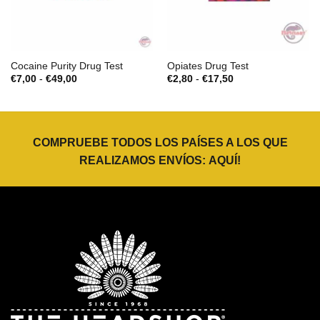
Cocaine Purity Drug Test
Opiates Drug Test
Rango
Rango
€
7,00
-
€
49,00
€
2,80
-
€
17,50
de
de
precios:
precios:
desde
desde
€7,00
€2,80
hasta
hasta
€49,00
€17,50
COMPRUEBE TODOS LOS PAÍSES A LOS QUE
REALIZAMOS ENVÍOS:
AQUÍ
!