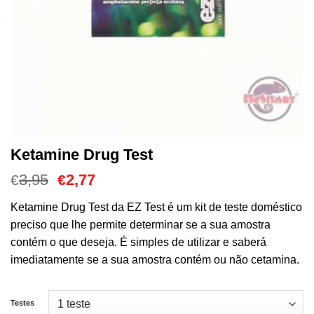
Ketamine Drug Test
O
O
3,95
2,77
€
€
preço
preço
original
atual
Ketamine Drug Test da EZ Test é um kit de teste doméstico
era:
é:
preciso que lhe permite determinar se a sua amostra
€3,95.
€2,77.
contém o que deseja. É simples de utilizar e saberá
imediatamente se a sua amostra contém ou não cetamina.
Testes