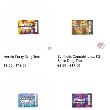
Synthetic Cannabinoids, K2
Heroin Purity Drug Test
Spice Drug Test
Gama
Gama
€
7,00
-
€
49,00
€
2,80
-
€
17,50
de
de
preços:
preços:
€7,00
€2,80
a
a
€49,00
€17,50