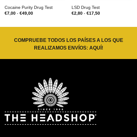
Cocaine Purity Drug Test
LSD Drug Test
Rango
Rango
€
7,00
-
€
49,00
€
2,80
-
€
17,50
de
de
precios:
precios:
desde
desde
€7,00
€2,80
hasta
hasta
€49,00
€17,50
COMPRUEBE TODOS LOS PAÍSES A LOS QUE
REALIZAMOS ENVÍOS:
AQUÍ
!