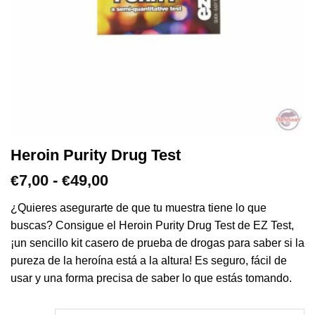
Heroin Purity Drug Test
Rango
7,00
-
49,00
€
€
de
precios:
¿Quieres asegurarte de que tu muestra tiene lo que
desde
buscas? Consigue el Heroin Purity Drug Test de EZ Test,
€7,00
¡un sencillo kit casero de prueba de drogas para saber si la
hasta
pureza de la heroína está a la altura! Es seguro, fácil de
€49,00
usar y una forma precisa de saber lo que estás tomando.