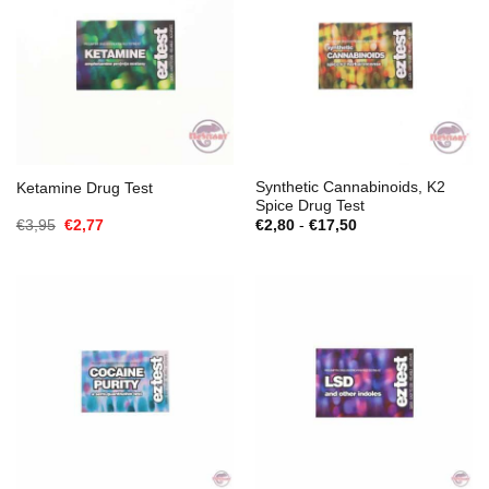
Synthetic Cannabinoids, K2
Ketamine Drug Test
Spice Drug Test
El
El
Rango
€
3,95
€
2,77
€
2,80
-
€
17,50
precio
precio
de
original
actual
precios:
era:
es:
desde
€3,95.
€2,77.
€2,80
hasta
€17,50