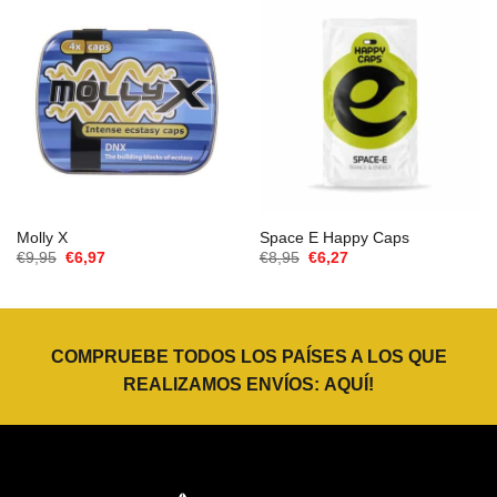
Molly X
Space E Happy Caps
El
El
El
El
€
9,95
€
6,97
€
8,95
€
6,27
precio
precio
precio
precio
original
actual
original
actual
era:
es:
era:
es:
€9,95.
€6,97.
€8,95.
€6,27.
COMPRUEBE TODOS LOS PAÍSES A LOS QUE
REALIZAMOS ENVÍOS:
AQUÍ
!