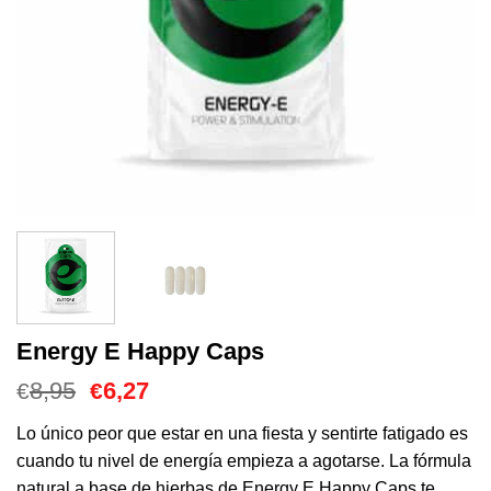
Energy E Happy Caps
El
El
8,95
6,27
€
€
precio
precio
original
actual
Lo único peor que estar en una fiesta y sentirte fatigado es
era:
es:
cuando tu nivel de energía empieza a agotarse. La fórmula
€8,95.
€6,27.
natural a base de hierbas de Energy E Happy Caps te