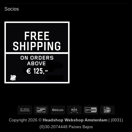
Socios
Transferencia
Bancontact
BitCoin
Eps
GiroPay
IDeal
bancaria
Copyright 2026 ©
Headshop Webshop Amsterdam
| (0031)
(0)30-2074448 Países Bajos