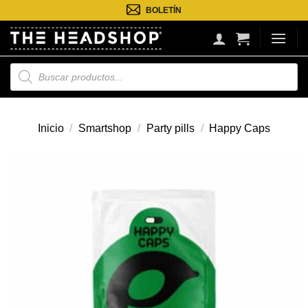
Saltar
BOLETÍN
al
contenido
Búsqueda
de
productos
Inicio
/
Smartshop
/
Party pills
/
Happy Caps