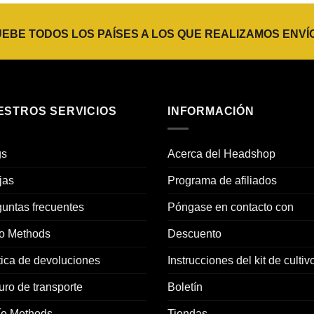
€8,75
€8,95.
€6,27.
hasta
€15,75
BE TODOS LOS PAÍSES A LOS QUE REALIZAMOS ENVÍ
ESTROS SERVICIOS
INFORMACIÓN
gs
Acerca del Headshop
jas
Programa de afiliados
untas frecuentes
Póngase en contacto con
o Methods
Descuento
tica de devoluciones
Instrucciones del kit de cultiv
ro de transporte
Boletín
ío Methods
Tiendas