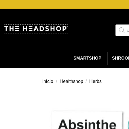
Saltar
al
contenido
Búsqu
de
produc
SMARTSHOP
SHROO
Inicio
/
Healthshop
/
Herbs