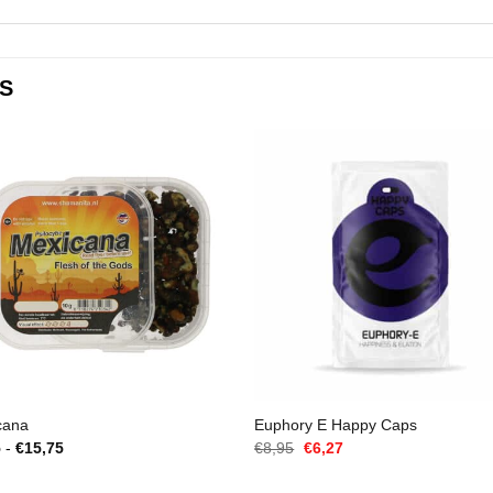
S
cana
Euphory E Happy Caps
Rango
El
El
5
-
€
15,75
€
8,95
€
6,27
de
precio
precio
precios:
original
actual
desde
era:
es: