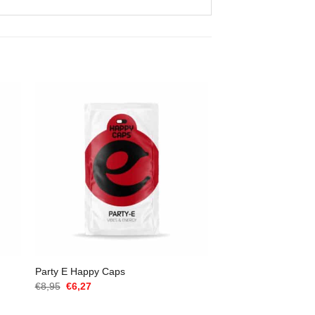
Party E Happy Caps
El
El
€
8,95
€
6,27
precio
precio
original
actual
era:
es: