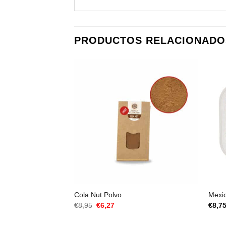
PRODUCTOS RELACIONADO
Cola Nut Polvo
Mexi
El
El
€
8,95
€
6,27
€
8,7
precio
precio
original
actual
era:
es: