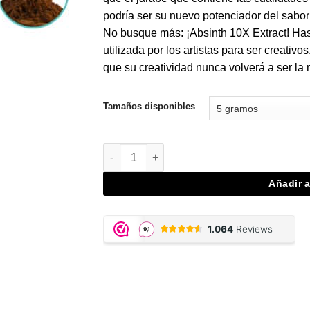
€13,00.
€9,10.
podría ser su nuevo potenciador del sabor 
No busque más: ¡Absinth 10X Extract! Hast
utilizada por los artistas para ser creati
que su creatividad nunca volverá a ser la
Tamaños disponibles
Absinth 10X Extract cantidad
Añadir a