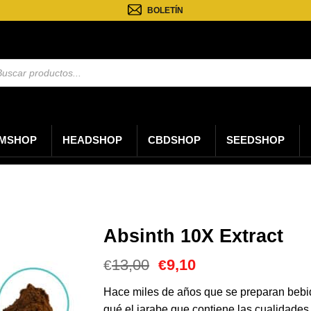
BOLETÍN
eda
tos
MSHOP
HEADSHOP
CBDSHOP
SEEDSHOP
Absinth 10X Extract
El
El
13,00
9,10
€
€
precio
precio
original
actual
Hace miles de años que se preparan bebid
era:
es:
qué el jarabe que contiene las cualidade