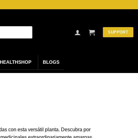
SUPPORT
HEALTHSHOP
BLOGS
as con esta versátil planta. Descubra por
s medicinales extraordinariamente amargas