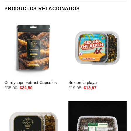
PRODUCTOS RELACIONADOS
Cordyceps Extract Capsules
Sex en la playa
El
El
El
El
€
35,00
€
24,50
€
19,95
€
13,97
precio
precio
precio
precio
original
actual
original
actual
era:
es:
era:
es:
€35,00.
€24,50.
€19,95.
€13,97.