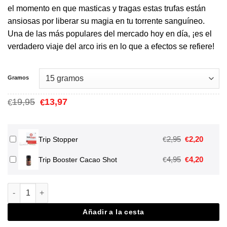
€13,97
el momento en que masticas y tragas estas trufas están
hasta
ansiosas por liberar su magia en tu torrente sanguíneo.
€16,07
Una de las más populares del mercado hoy en día, ¡es el
verdadero viaje del arco iris en lo que a efectos se refiere!
Gramos
El
El
19,95
13,97
€
€
precio
precio
original
actual
era:
es:
€19,95.
€13,97.
El
El
2,95
2,20
€
€
Trip Stopper
precio
precio
El
El
4,95
4,20
€
€
Trip Booster Cacao Shot
original
actual
precio
precio
era:
es:
original
actual
€2,95.
€2,20.
Dragon's Dynamite cantidad
era:
es:
€4,95.
€4,20.
Añadir a la cesta