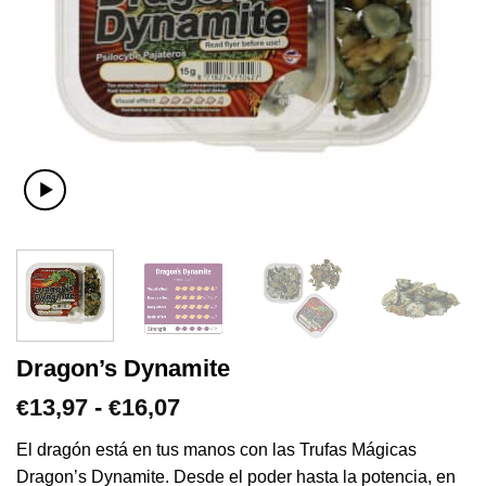
Dragon’s Dynamite
Rango
13,97
-
16,07
€
€
de
precios:
El dragón está en tus manos con las Trufas Mágicas
desde
Dragon’s Dynamite. Desde el poder hasta la potencia, en