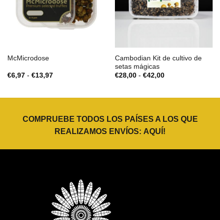
Cambodian Kit de cultivo de
McMicrodose
setas mágicas
Rango
Rango
€
6,97
-
€
13,97
€
28,00
-
€
42,00
de
de
precios:
precios:
desde
desde
€6,97
€28,00
hasta
hasta
€13,97
€42,00
COMPRUEBE TODOS LOS PAÍSES A LOS QUE
REALIZAMOS ENVÍOS:
AQUÍ
!