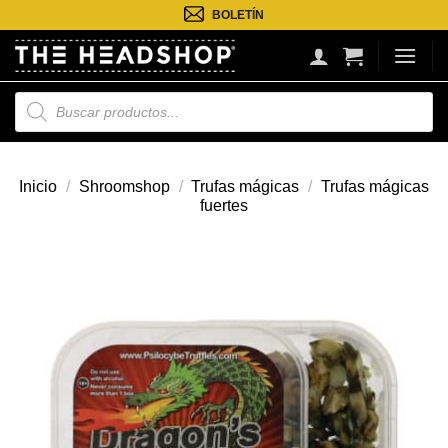
Saltar
BOLETÍN
al
contenido
Búsqueda
de
productos
Inicio
/
Shroomshop
/
Trufas mágicas
/
Trufas mágicas
fuertes